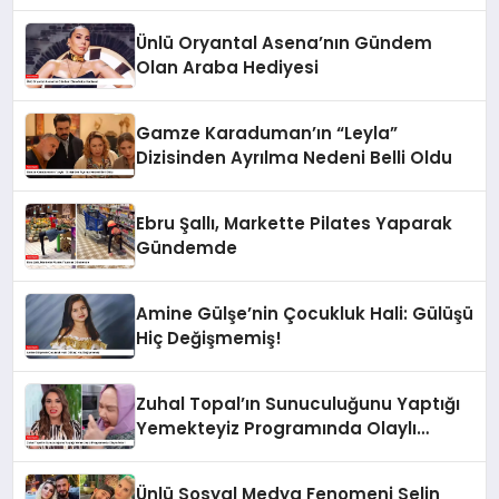
Ünlü Oryantal Asena’nın Gündem
Olan Araba Hediyesi
Gamze Karaduman’ın “Leyla”
Dizisinden Ayrılma Nedeni Belli Oldu
Ebru Şallı, Markette Pilates Yaparak
Gündemde
Amine Gülşe’nin Çocukluk Hali: Gülüşü
Hiç Değişmemiş!
Zuhal Topal’ın Sunuculuğunu Yaptığı
Yemekteyiz Programında Olaylı
Anlar!
Ünlü Sosyal Medya Fenomeni Selin