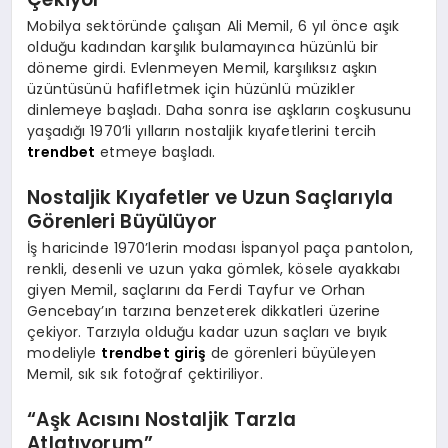
Mobilya sektöründe çalışan Ali Memil, 6 yıl önce aşık
olduğu kadından karşılık bulamayınca hüzünlü bir
döneme girdi. Evlenmeyen Memil, karşılıksız aşkın
üzüntüsünü hafifletmek için hüzünlü müzikler
dinlemeye başladı. Daha sonra ise aşkların coşkusunu
yaşadığı 1970’li yılların nostaljik kıyafetlerini tercih
trendbet
etmeye başladı.
Nostaljik Kıyafetler ve Uzun Saçlarıyla
Görenleri Büyülüyor
İş haricinde 1970’lerin modası İspanyol paça pantolon,
renkli, desenli ve uzun yaka gömlek, kösele ayakkabı
giyen Memil, saçlarını da Ferdi Tayfur ve Orhan
Gencebay’ın tarzına benzeterek dikkatleri üzerine
çekiyor. Tarzıyla olduğu kadar uzun saçları ve bıyık
modeliyle
trendbet giriş
de görenleri büyüleyen
Memil, sık sık fotoğraf çektiriliyor.
“Aşk Acısını Nostaljik Tarzla
Atlatıyorum”