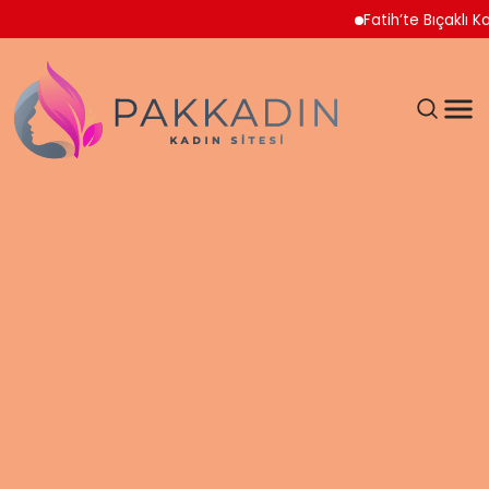
Fatih’te Bıçaklı Kavga