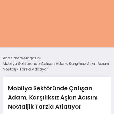
ANASAYFA
Ana Sayfa
Magazin
Mobilya Sektöründe Çalışan Adam, Karşılıksız Aşkın Acısını
KADIN
Nostaljik Tarzla Atlatıyor
SAĞLIK
Mobilya Sektöründe Çalışan
MAGAZIN
Adam, Karşılıksız Aşkın Acısını
Nostaljik Tarzla Atlatıyor
SPOR & FITNESS