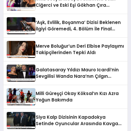
Ciğerci ve Eski Eşi Gökhan Çıra
Hakkında Yurtdışına Çıkış Yasağı
‘Aşk, Evlilik, Boşanma’ Dizisi Beklenen
İlgiyi Göremedi, 4. Bölüm İle Final
Yaptı
Merve Boluğur’un Deri Elbise Paylaşımı
Takipçilerinden Tepki Aldı
Galatasaray Yıldızı Mauro Icardi’nin
Sevgilisi Wanda Nara’nın Çılgın
Doğum Günü Partisi
Milli Güreşçi Okay Köksal’ın Kızı Azra
Yoğun Bakımda
Siya Kalp Dizisinin Kapadokya
Setinde Oyuncular Arasında Kavga
Çıktı