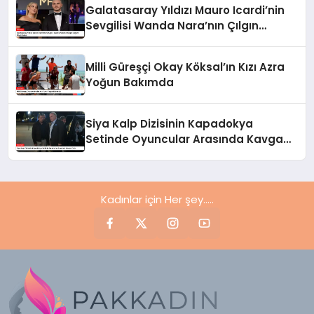
Galatasaray Yıldızı Mauro Icardi’nin
Sevgilisi Wanda Nara’nın Çılgın
Doğum Günü Partisi
Milli Güreşçi Okay Köksal’ın Kızı Azra
Yoğun Bakımda
Siya Kalp Dizisinin Kapadokya
Setinde Oyuncular Arasında Kavga
Çıktı
Kadınlar için Her şey.....