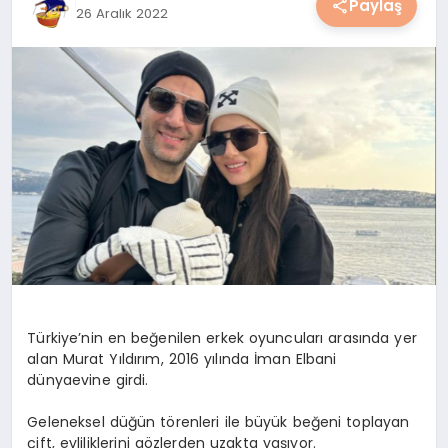
Paylaş
26 Aralık 2022
YAŞAM
YEMEK
KIMDIR?
HESAPLAMALAR
Türkiye’nin en beğenilen erkek oyuncuları arasında yer
alan Murat Yıldırım, 2016 yılında İman Elbani
dünyaevine girdi.
Geleneksel düğün törenleri ile büyük beğeni toplayan
çift, evliliklerini gözlerden uzakta yaşıyor.