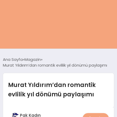
ANASAYFA
Ana Sayfa
Magazin
Murat Yıldırım’dan romantik evlilik yıl dönümü paylaşımı
KADIN
SAĞLIK
Murat Yıldırım’dan romantik
evlilik yıl dönümü paylaşımı
MAGAZIN
SPOR & FITNESS
Pak Kadın