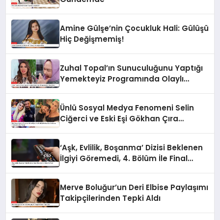
Amine Gülşe’nin Çocukluk Hali: Gülüşü
Hiç Değişmemiş!
Zuhal Topal’ın Sunuculuğunu Yaptığı
Yemekteyiz Programında Olaylı
Anlar!
Ünlü Sosyal Medya Fenomeni Selin
Ciğerci ve Eski Eşi Gökhan Çıra
Hakkında Yurtdışına Çıkış Yasağı
‘Aşk, Evlilik, Boşanma’ Dizisi Beklenen
İlgiyi Göremedi, 4. Bölüm İle Final
Yaptı
Merve Boluğur’un Deri Elbise Paylaşımı
Takipçilerinden Tepki Aldı