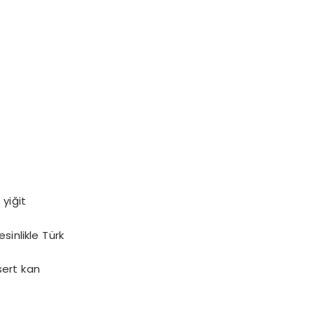
 yiğit
sinlikle Türk
sert kan