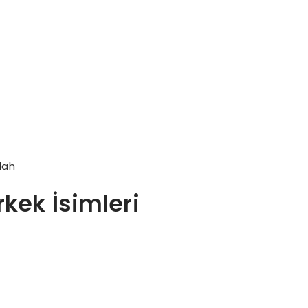
lah
rkek İsimleri