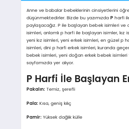
Anne ve babalar bebeklerinin cinsiyetlerini öğr
düşünmektedirler. Bizde bu yazımızda
P
harfi i
paylaşacağız. P ile başlayan bebek isimleri ve an
isimleri, anlamlı p harfi ile başlayan isimler, kız i
yeni kız isimleri, yeni erkek isimleri, en güzel p ha
isimleri, dini p harfi erkek isimleri, kuranda geç
bebek isimleri, yeni doğan erkek bebek isimleri ve
sayfamızda yer alıyor.
P Harfi İle Başlayan E
Pakalın:
Temiz, şerefli
Pala:
Kısa, geniş kılıç
Pamir:
Yüksek dağlık külle