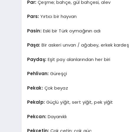
Par:
Çeşme; bahçe, gül bahçesi, alev
Pars:
Yırtıcı bir hayvan
Pasin:
Eski bir Türk oymağının adı
Paşa:
Bir askeri unvan / ağabey, erkek kardeş
Paydaş:
Eşit pay alanlarından her biri
Pehlivan:
Güreşçi
Pekak:
Çok beyaz
Pekalp:
Güçlü yiğit, sert yiğit, pek yiğit
Pekcan:
Dayanıklı
Pekçetin:
Çok çetin; çok güç