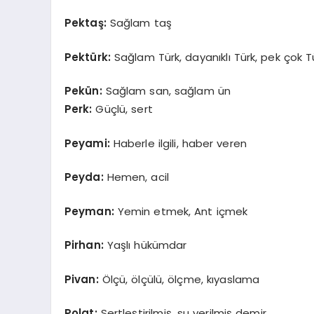
Pektaş:
Sağlam taş
Pektürk:
Sağlam Türk, dayanıklı Türk, pek çok T
Pekün:
Sağlam san, sağlam ün
Perk:
Güçlü, sert
Peyami:
Haberle ilgili, haber veren
Peyda:
Hemen, acil
Peyman:
Yemin etmek, Ant içmek
Pirhan:
Yaşlı hükümdar
Pivan:
Ölçü, ölçülü, ölçme, kıyaslama
Polat:
Sertleştirilmiş, su verilmiş demir