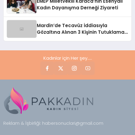
EMEP Milletvekili Karaca’nın Esenyalı
Kadın Dayanışma Derneği Ziyareti
Mardin’de Tecavüz İddiasıyla
Gözaltına Alınan 3 Kişinin Tutuklama
Talebi Reddedildi
Kadınlar için Her şey.....
Reklam & İşbirliği:
habersonuclari@gmail.com