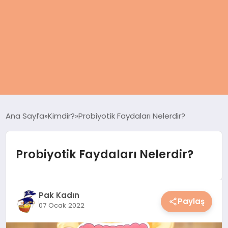
ANASAYFA
Ana Sayfa
Kimdir?
Probiyotik Faydaları Nelerdir?
KADIN
Probiyotik Faydaları Nelerdir?
SAĞLIK
MAGAZIN
Pak Kadın
Paylaş
07 Ocak 2022
SPOR & FITNESS