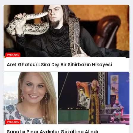
Aref Ghafouri: Sıra Dışı Bir Sihirbazın Hikayesi
Sanatçı Pınar Aydınlar Gözaltına Alındı