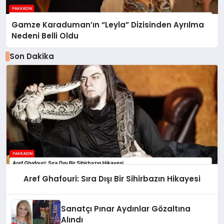
Gamze Karaduman’ın “Leyla” Dizisinden Ayrılma
Nedeni Belli Oldu
Son Dakika
Aref Ghafouri: Sıra Dışı Bir Sihirbazın Hikayesi
Sanatçı Pınar Aydınlar Gözaltına
Alındı