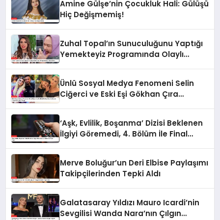
Amine Gülşe’nin Çocukluk Hali: Gülüşü
Hiç Değişmemiş!
Zuhal Topal’ın Sunuculuğunu Yaptığı
Yemekteyiz Programında Olaylı
Anlar!
Ünlü Sosyal Medya Fenomeni Selin
Ciğerci ve Eski Eşi Gökhan Çıra
Hakkında Yurtdışına Çıkış Yasağı
‘Aşk, Evlilik, Boşanma’ Dizisi Beklenen
İlgiyi Göremedi, 4. Bölüm İle Final
Yaptı
Merve Boluğur’un Deri Elbise Paylaşımı
Takipçilerinden Tepki Aldı
Galatasaray Yıldızı Mauro Icardi’nin
Sevgilisi Wanda Nara’nın Çılgın