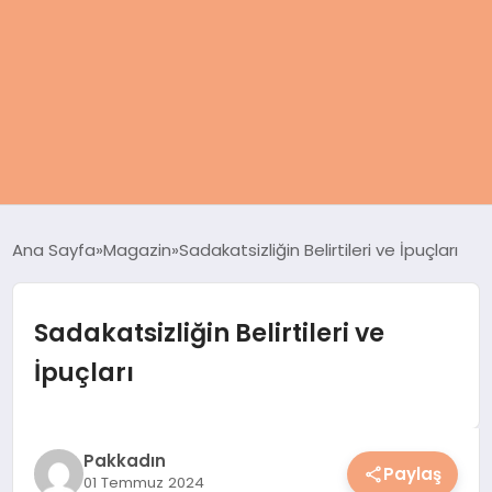
ANASAYFA
Ana Sayfa
Magazin
Sadakatsizliğin Belirtileri ve İpuçları
KADIN
Sadakatsizliğin Belirtileri ve
SAĞLIK
İpuçları
MAGAZIN
SPOR & FITNESS
Pakkadın
Paylaş
01 Temmuz 2024