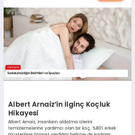
YAŞAM
YEMEK
KIMDIR?
HESAPLAMALAR
Albert Arnaiz’in İlginç Koçluk
Hikayesi
Albert Arnaiz, insanların aldatma izlerini
temizlemelerine yardımcı olan bir koç. %80’i erkek
müşterilere hizmet verdiğini belirtse de kadınlar