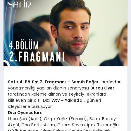
YAŞAM
YEMEK
KIMDIR?
HESAPLAMALAR
Safir 4. Bölüm 2. Fragmanı
–
Semih Bağcı
tarafından
yönetmenliği yapılan dizinin senaryosu
Burcu Över
tarafından kaleme alınan ve seyirciyi ekranlara
kilitleyen bir dizi. Dizi,
Atv – Yakında…
günleri
izleyicilerle buluşuyor.
Dizi Oyuncuları:
İlhan Şen (Aras), Özge Yağız (Feraye), Burak Berkay
Akgül, Can Bartu Aslan, Gizem Sevim, İpek Tuzcuoğlu,
Müfit Kayacan, Erkan Bektaş, Sevda Baş, Selin Işık,