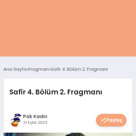
ANASAYFA
Ana Sayfa
Fragman
Safir 4. Bölüm 2. Fragmanı
KADIN
Safir 4. Bölüm 2. Fragmanı
SAĞLIK
MAGAZIN
Pak Kadın
Paylaş
21 Eylül 2023
SPOR & FITNESS