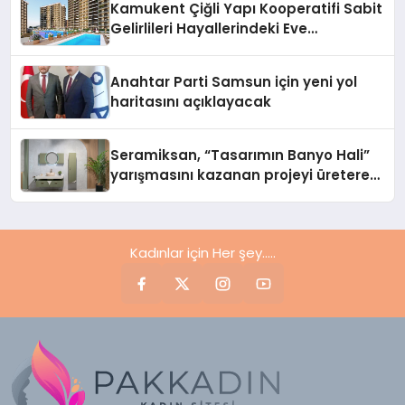
Kamukent Çiğli Yapı Kooperatifi Sabit
Gelirlileri Hayallerindeki Eve
Kavuşturacak
Anahtar Parti Samsun için yeni yol
haritasını açıklayacak
Seramiksan, “Tasarımın Banyo Hali”
yarışmasını kazanan projeyi üreterek
UNICERA’da sergiledi
Kadınlar için Her şey.....