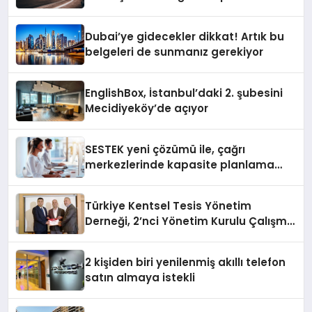
Gerçekleştirildi
Dubai’ye gidecekler dikkat! Artık bu
belgeleri de sunmanız gerekiyor
EnglishBox, İstanbul’daki 2. şubesini
Mecidiyeköy’de açıyor
SESTEK yeni çözümü ile, çağrı
merkezlerinde kapasite planlama
verimliliğini 4 kat artırıyor
Türkiye Kentsel Tesis Yönetim
Derneği, 2’nci Yönetim Kurulu Çalışma
Kampı düzenlendi
2 kişiden biri yenilenmiş akıllı telefon
satın almaya istekli