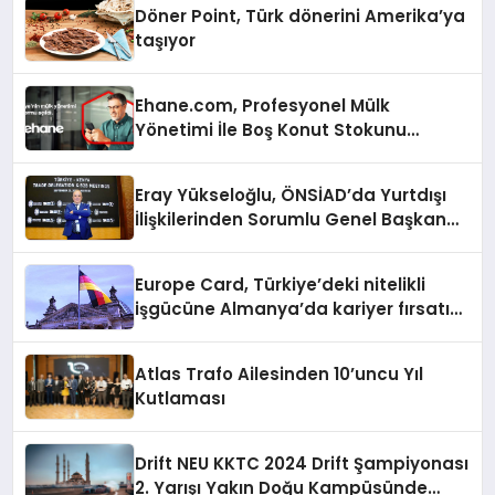
Döner Point, Türk dönerini Amerika’ya
taşıyor
Ehane.com, Profesyonel Mülk
Yönetimi İle Boş Konut Stokunu
Eritecek
Eray Yükseloğlu, ÖNSİAD’da Yurtdışı
İlişkilerinden Sorumlu Genel Başkan
Yardımcısı Oldu
Europe Card, Türkiye’deki nitelikli
işgücüne Almanya’da kariyer fırsatı
sununuyor
Atlas Trafo Ailesinden 10’uncu Yıl
Kutlaması
Drift NEU KKTC 2024 Drift Şampiyonası
2. Yarışı Yakın Doğu Kampüsünde