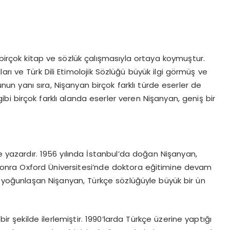
i birçok kitap ve sözlük çalışmasıyla ortaya koymuştur.
şmaları ve Türk Dili Etimolojik Sözlüğü büyük ilgi görmüş ve
un yanı sıra, Nişanyan birçok farklı türde eserler de
bi birçok farklı alanda eserler veren Nişanyan, geniş bir
e yazardır. 1956 yılında İstanbul’da doğan Nişanyan,
n sonra Oxford Üniversitesi’nde doktora eğitimine devam
e yoğunlaşan Nişanyan, Türkçe sözlüğüyle büyük bir ün
ir şekilde ilerlemiştir. 1990’larda Türkçe üzerine yaptığı