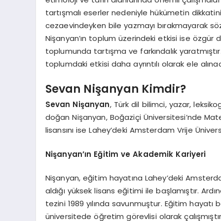
tartışmalı eserler nedeniyle hükümetin dikkatin
cezaevindeyken bile yazmayı bırakmayarak söz
Nişanyan’ın toplum üzerindeki etkisi ise özgür
toplumunda tartışma ve farkındalık yaratmıştır.
toplumdaki etkisi daha ayrıntılı olarak ele alınac
Sevan Nişanyan Kimdir?
Sevan Nişanyan
, Türk dil bilimci, yazar, leks
doğan Nişanyan, Boğaziçi Üniversitesi’nde Mat
lisansını ise Lahey’deki Amsterdam Vrije Ünivers
Nişanyan’ın Eğitim ve Akademik Kariyeri
Nişanyan, eğitim hayatına Lahey’deki Amsterdam 
aldığı yüksek lisans eğitimi ile başlamıştır. Ar
tezini 1989 yılında savunmuştur. Eğitim hayatı
üniversitede öğretim görevlisi olarak çalışmıştı