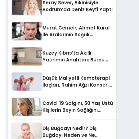
Seray Sever, Bikinisiyle
Bodrum’da Deniz Keyfi Yaptı
Murat Cemcir, Ahmet Kural
ile Aralarının Soğuk
Olmadığını Açıkladı
Kuzey Kıbrıs’ta Akıllı
Yatırımın Anahtarı: Burcu
Kurt’tan Özel İpuçları
Düşük Maliyetli Kemoterapi
İlaçları, Rahim Ağzı Kanseri
Tedavisinde Çığır Açıyor
Covid-19 Salgını, 50 Yaş Üstü
Kişilerin Beyin Sağlığını
Olumsuz Etkileyebilir
Diş Buğdayı Nedir? Diş
Buğdayı Neden ve Ne