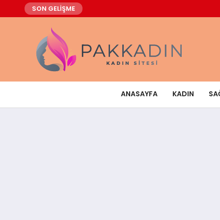
SON GELİŞME
ANASAYFA
KADIN
SA