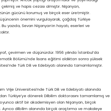
i çekmiş ve hapis cezası almıştır. Nişanyan,
ünün gücünü korumuş ve birçok eser üretmiştir.
 düşüncenin önemini vurgulayarak, çağdaş Türkiye
 Bu yazıda, Sevan Nişanyan’ın hayatı, eserleri ve
aktır.
ikograf, çevirmen ve düşünürdür. 1956 yılında İstanbul’da
ematik Bölümü’nde lisans eğitimi aldıktan sonra yüksek
itesi’nde Türk Dili ve Edebiyatı alanında tamamlamıştır.
Vrije Üniversitesi’nde Türk Dili ve Edebiyatı alanında
dından Türkiye’ye dönerek Dilbilim doktorasını tamamlamış ve
 boyunca aktif bir akademisyen olan Nişanyan, birçok
r. Ayrıca dilbilim alanında birçok araştırma ve makaleye