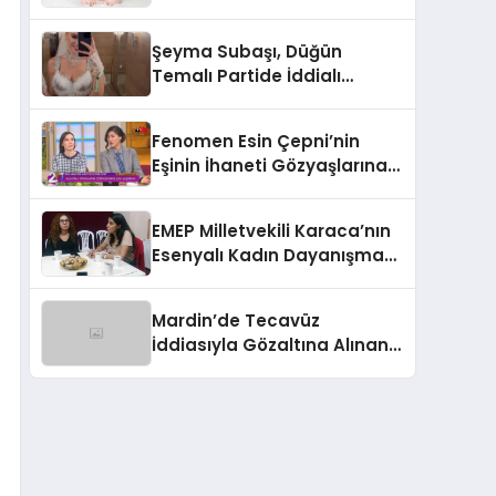
Zaman Yapılır?
Şeyma Subaşı, Düğün
Temalı Partide İddialı
Kostümüyle Göz Kamaştırdı
Fenomen Esin Çepni’nin
Eşinin İhaneti Gözyaşlarına
Boğdu
EMEP Milletvekili Karaca’nın
Esenyalı Kadın Dayanışma
Derneği Ziyareti
Mardin’de Tecavüz
İddiasıyla Gözaltına Alınan 3
Kişinin Tutuklama Talebi
Reddedildi