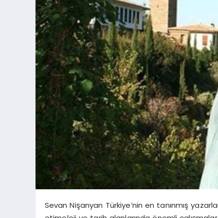
Sevan Nişanyan Türkiye’nin en tanınmış yazarları
etimoloji ve tarih alanlarında önemli çalışmala