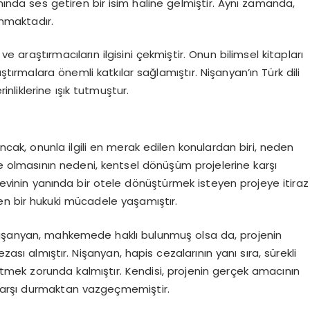
nında ses getiren bir isim haline gelmiştir. Aynı zamanda,
ınmaktadır.
ve araştırmacıların ilgisini çekmiştir. Onun bilimsel kitapları
ştırmalara önemli katkılar sağlamıştır. Nişanyan’ın Türk dili
inliklerine ışık tutmuştur.
 Ancak, onunla ilgili en merak edilen konulardan biri, neden
e olmasının nedeni, kentsel dönüşüm projelerine karşı
i evinin yanında bir otele dönüştürmek isteyen projeye itiraz
üren bir hukuki mücadele yaşamıştır.
Nişanyan, mahkemede haklı bulunmuş olsa da, projenin
zası almıştır. Nişanyan, hapis cezalarının yanı sıra, sürekli
mek zorunda kalmıştır. Kendisi, projenin gerçek amacının
karşı durmaktan vazgeçmemiştir.