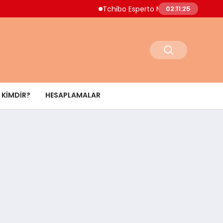
Tchibo Esperto Mini Kahve Makinesinde 4.00
02:11:26
KIMDIR?
HESAPLAMALAR