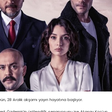
 Gün, 28 Aralık akşamı yayın hayatına başlıyor.
rt Özdemir’in üstlendiği, senaryosunu ise Atasay Koç’un