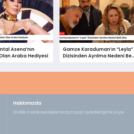
ntal Asena’nın
Gamze Karaduman’ın “Leyla”
lan Araba Hediyesi
Dizisinden Ayrılma Nedeni Bell
Oldu
Hakkımızda
Gizlilik Politikası
Hakkımızda
Yasal Uyarı
İletişim
Künye