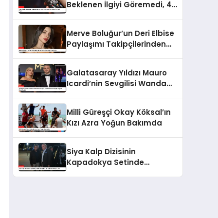
Beklenen İlgiyi Göremedi, 4.
Bölüm İle Final Yaptı
Merve Boluğur’un Deri Elbise
Paylaşımı Takipçilerinden
Tepki Aldı
Galatasaray Yıldızı Mauro
Icardi’nin Sevgilisi Wanda
Nara’nın Çılgın Doğum Günü
Partisi
Milli Güreşçi Okay Köksal’ın
Kızı Azra Yoğun Bakımda
Siya Kalp Dizisinin
Kapadokya Setinde
Oyuncular Arasında Kavga
Çıktı