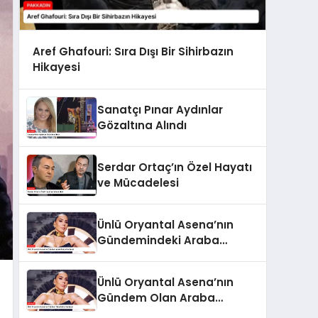
Aref Ghafouri: Sıra Dışı Bir Sihirbazın
Hikayesi
Sanatçı Pınar Aydınlar
Gözaltına Alındı
Serdar Ortaç’ın Özel Hayatı
ve Mücadelesi
Ünlü Oryantal Asena’nın
Gündemindeki Araba
Hediyesi
Ünlü Oryantal Asena’nın
Gündem Olan Araba
Hediyesi