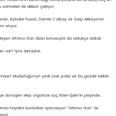
 sahneleri ile dikkat çekiyor.
Özşener, Aybüke Pusat, Damla Colbay ve Sarp Akkaya’nın
ım atıyor.
şen Sıfırıncı Gün dizisi konusuyla da oldukça iddialı.
ler var? İşte detaylar…
Emniyet Müdürlüğü’nün yedi özel polisi ve bu gözde ekibin
ileye dönüşen ekip organize suç lideri Ejder’in peşinde…
nda hayalini kurdukları operasyon “Sıfırıncı Gün” ile
rsiz.