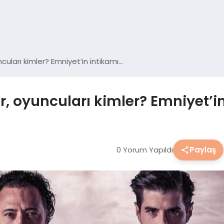
ncuları kimler? Emniyet’in intikamı…
ir, oyuncuları kimler? Emniyet’i
0 Yorum Yapıldı
Paylaş