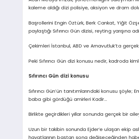
kaleme aldığı dizi polisiye, aksiyon ve dram dolu
Başrollerini Engin Öztürk, Berk Cankat, Yiğit 
paylaştığı Sıfırıncı Gün dizisi, reyting yarışına ad
Çekimleri İstanbul, ABD ve Arnavutluk’ta gerçekle
Peki Sıfırıncı Gün dizi konusu nedir, kadroda kim
Sıfırıncı Gün dizi konusu
Sıfırıncı Gün’ün tanıtımlarındaki konusu şöyle; 
baba gibi gördüğü amirleri Kadir…
Birlikte geçirdikleri yıllar sonunda gerçek bir a
Uzun bir takibin sonunda Ejder’e ulaşan ekip aslı
hayatlarının baştan sona değişeceğinden habe