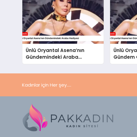
Ünlü Oryantal Asena’nın
Ünlü Orya
Gündemindeki Araba
Gündem O
Hediyesi
Kadınlar için Her şey.....