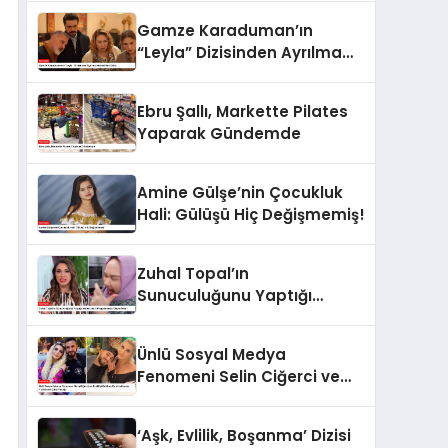
Gamze Karaduman’ın
“Leyla” Dizisinden Ayrılma
Nedeni Belli Oldu
Ebru Şallı, Markette Pilates
Yaparak Gündemde
Amine Gülşe’nin Çocukluk
Hali: Gülüşü Hiç Değişmemiş!
Zuhal Topal’ın
Sunuculuğunu Yaptığı
Yemekteyiz Programında
Olaylı Anlar!
Ünlü Sosyal Medya
Fenomeni Selin Ciğerci ve
Eski Eşi Gökhan Çıra
Hakkında Yurtdışına Çıkış
‘Aşk, Evlilik, Boşanma’ Dizisi
Yasağı