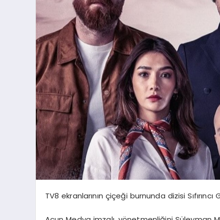
TV8 ekranlarının çiçeği burnunda dizisi Sıfırıncı
Acun Medya imzalı, yönetmenliğini Süleyman Me