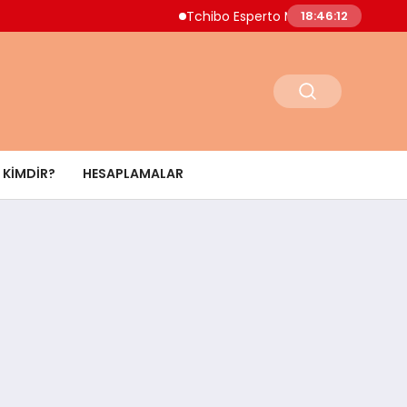
Tchibo Esperto Mini Kahve Makinesinde 4.0
18:46:13
KIMDIR?
HESAPLAMALAR