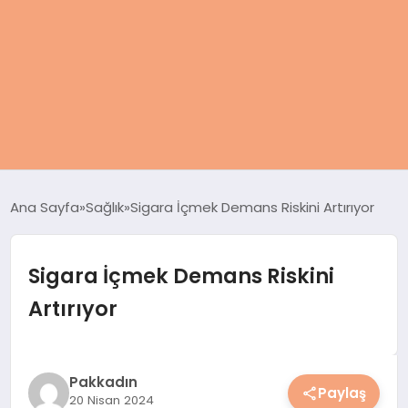
ANASAYFA
Ana Sayfa
Sağlık
Sigara İçmek Demans Riskini Artırıyor
KADIN
Sigara İçmek Demans Riskini
SAĞLIK
Artırıyor
MAGAZIN
SPOR & FITNESS
Pakkadın
Paylaş
20 Nisan 2024