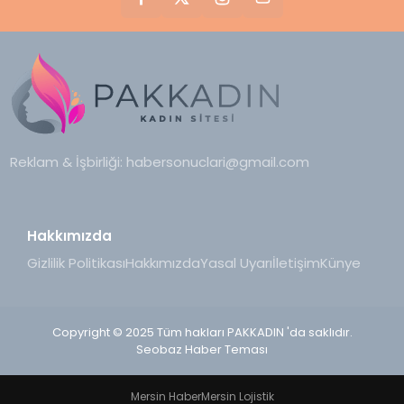
Reklam & İşbirliği:
habersonuclari@gmail.com
Hakkımızda
Gizlilik Politikası
Hakkımızda
Yasal Uyarı
İletişim
Künye
Copyright © 2025 Tüm hakları PAKKADIN 'da saklıdır.
Seobaz Haber Teması
Mersin Haber
Mersin Lojistik