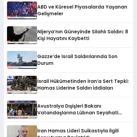
ABD ve Küresel Piyasalarda Yaşanan
Gelişmeler
Nijerya’nın Güneyinde Silahlı Saldırı: 8
Kişi Hayatını Kaybetti
Gazze’de İsrail Saldırılarında Son
Durum
İsrail Hükümetinden İran’a Sert Tepki:
Hamas Liderine Saldırı İddiaları
Avustralya Dışişleri Bakanı
Vatandaşlarına Lübnan Seyahati
Konusunda Uyardı
İran Hamas Lideri Suikastıyla İlgili