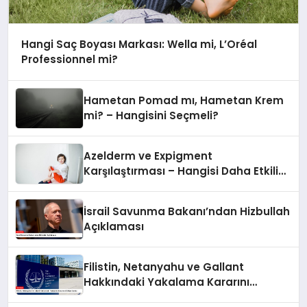
Hangi Saç Boyası Markası: Wella mi, L’Oréal
Professionnel mi?
Hametan Pomad mı, Hametan Krem
mi? – Hangisini Seçmeli?
Azelderm ve Expigment
Karşılaştırması – Hangisi Daha Etkili
Leke Karşıtıdır?
İsrail Savunma Bakanı’ndan Hizbullah
Açıklaması
Filistin, Netanyahu ve Gallant
Hakkındaki Yakalama Kararını
UCM’ye Sundu