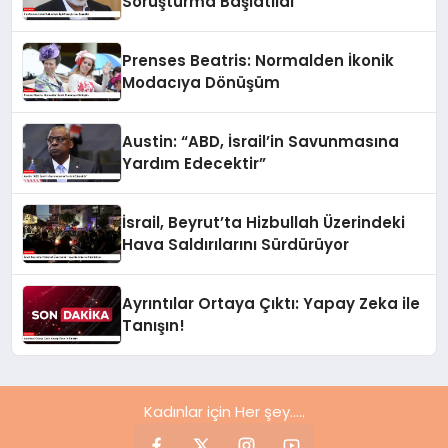
Soruşturma Başlatıldı
Prenses Beatris: Normalden İkonik
Modacıya Dönüşüm
Austin: “ABD, İsrail’in Savunmasına
Yardım Edecektir”
İsrail, Beyrut’ta Hizbullah Üzerindeki
Hava Saldırılarını Sürdürüyor
Ayrıntılar Ortaya Çıktı: Yapay Zeka ile
Tanışın!
Kadınlar için Her şey.....