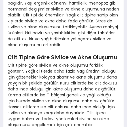
bağlıdır. Yaş, ergenlik dönemi, hamilelik, menopoz gibi
hormonal değişimler sivilce ve akne oluşumuna neden
olabilir. Cilt tipi de önemlidir. Yağlı cilt tipine sahip olan
kişilerde sivilce ve akne daha fazla görülür. Stres de
sivilce ve akne oluşumunu tetikleyebilir. Ayrıca makyaj
ürünleri, kirli havlu ve yastık kılıfları gibi diğer faktörler
de ciltteki kir ve yağ birikimine yol açarak sivilce ve
akne oluşumunu artırabilir.
Cilt Tipine Göre Sivilce ve Akne Oluşumu
Cilt tipine göre sivilce ve akne oluşumu farklılık
gösterir. Yağlı ciltlerde daha fazla yağ üretimi olduğu
için gözenekler kolayca tıkanır ve akne oluşumu daha
yaygın bir şekilde görülür. Kuru ciltlerde ise cilt dokusu
daha ince olduğu için akne oluşumu daha az görülür.
Karma ciltlerde ise T bölgesi genellikle yağlı olduğu
için burada sivilce ve akne oluşumu daha sık görülür.
Hassas ciltlerde ise cilt dokusu daha ince olduğu için
sivilce ve akneye karşı daha duyarlıdır. Cilt tipine
uygun bakım ve tedavi yöntemleri sivilce ve akne
oluşumunu engellemek için çok önemlidir.