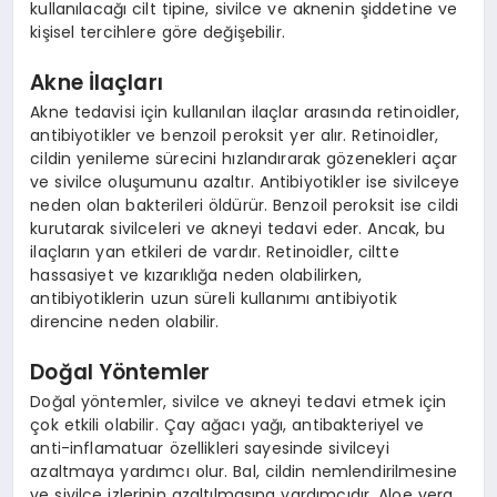
kullanılacağı cilt tipine, sivilce ve aknenin şiddetine ve
kişisel tercihlere göre değişebilir.
Akne İlaçları
Akne tedavisi için kullanılan ilaçlar arasında retinoidler,
antibiyotikler ve benzoil peroksit yer alır. Retinoidler,
cildin yenileme sürecini hızlandırarak gözenekleri açar
ve sivilce oluşumunu azaltır. Antibiyotikler ise sivilceye
neden olan bakterileri öldürür. Benzoil peroksit ise cildi
kurutarak sivilceleri ve akneyi tedavi eder. Ancak, bu
ilaçların yan etkileri de vardır. Retinoidler, ciltte
hassasiyet ve kızarıklığa neden olabilirken,
antibiyotiklerin uzun süreli kullanımı antibiyotik
direncine neden olabilir.
Doğal Yöntemler
Doğal yöntemler, sivilce ve akneyi tedavi etmek için
çok etkili olabilir. Çay ağacı yağı, antibakteriyel ve
anti-inflamatuar özellikleri sayesinde sivilceyi
azaltmaya yardımcı olur. Bal, cildin nemlendirilmesine
ve sivilce izlerinin azaltılmasına yardımcıdır. Aloe vera