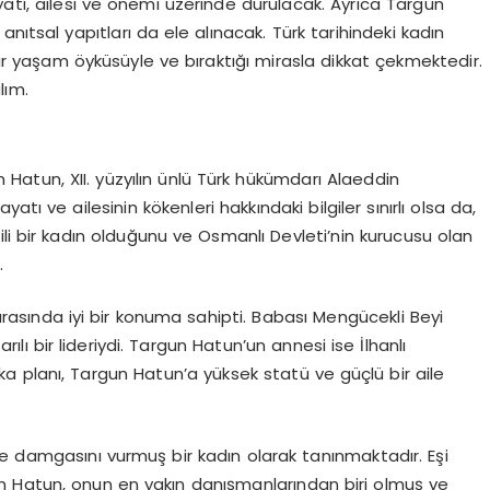
yatı, ailesi ve önemi üzerinde durulacak. Ayrıca Targun
e anıtsal yapıtları da ele alınacak. Türk tarihindeki kadın
 bir yaşam öyküsüyle ve bıraktığı mirasla dikkat çekmektedir.
lım.
 Hatun, XII. yüzyılın ünlü Türk hükümdarı Alaeddin
atı ve ailesinin kökenleri hakkındaki bilgiler sınırlı olsa da,
kili bir kadın olduğunu ve Osmanlı Devleti’nin kurucusu olan
.
 arasında iyi bir konuma sahipti. Babası Mengücekli Beyi
ılı bir lideriydi. Targun Hatun’un annesi ise İlhanlı
rka planı, Targun Hatun’a yüksek statü ve güçlü bir aile
e damgasını vurmuş bir kadın olarak tanınmaktadır. Eşi
 Hatun, onun en yakın danışmanlarından biri olmuş ve