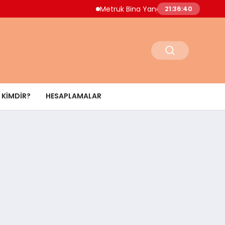
Metruk Bina Yangını Adnan Menderes Mahalle
21:36:41
KIMDIR?
HESAPLAMALAR