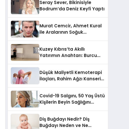
Seray Sever, Bikinisiyle
Bodrum’da Deniz Keyfi Yaptı
Murat Cemcir, Ahmet Kural
ile Aralarının Soğuk
Olmadığını Açıkladı
Kuzey Kıbrıs’ta Akıllı
Yatırımın Anahtarı: Burcu
Kurt’tan Özel İpuçları
Düşük Maliyetli Kemoterapi
İlaçları, Rahim Ağzı Kanseri
Tedavisinde Çığır Açıyor
Covid-19 Salgını, 50 Yaş Üstü
Kişilerin Beyin Sağlığını
Olumsuz Etkileyebilir
Diş Buğdayı Nedir? Diş
Buğdayı Neden ve Ne