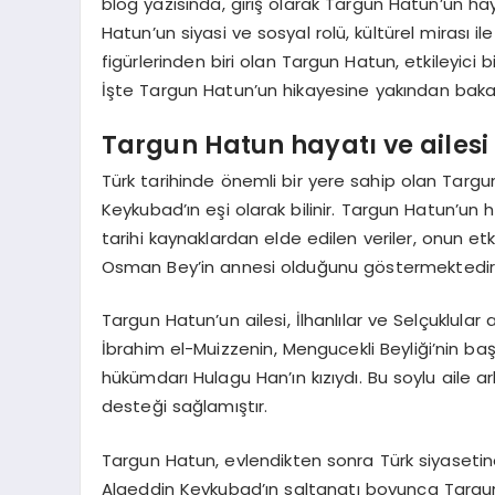
blog yazısında, giriş olarak Targun Hatun’un ha
Hatun’un siyasi ve sosyal rolü, kültürel mirası il
figürlerinden biri olan Targun Hatun, etkileyici
İşte Targun Hatun’un hikayesine yakından baka
Targun Hatun hayatı ve ailesi
Türk tarihinde önemli bir yere sahip olan Targun
Keykubad’ın eşi olarak bilinir. Targun Hatun’un hay
tarihi kaynaklardan elde edilen veriler, onun et
Osman Bey’in annesi olduğunu göstermektedir
Targun Hatun’un ailesi, İlhanlılar ve Selçuklular
İbrahim el-Muizzenin, Mengucekli Beyliği’nin başar
hükümdarı Hulagu Han’ın kızıydı. Bu soylu aile a
desteği sağlamıştır.
Targun Hatun, evlendikten sonra Türk siyasetin
Alaeddin Keykubad’ın saltanatı boyunca Targun