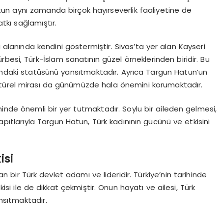
Hatun aynı zamanda birçok hayırseverlik faaliyetine de
tkı sağlamıştır.
i alanında kendini göstermiştir. Sivas’ta yer alan Kayseri
besi, Türk-İslam sanatının güzel örneklerinden biridir. Bu
lumdaki statüsünü yansıtmaktadır. Ayrıca Targun Hatun’un
ltürel mirası da günümüzde hala önemini korumaktadır.
ihinde önemli bir yer tutmaktadır. Soylu bir aileden gelmesi,
 yapıtlarıyla Targun Hatun, Türk kadınının gücünü ve etkisini
isi
bir Türk devlet adamı ve lideridir. Türkiye’nin tarihinde
isi ile de dikkat çekmiştir. Onun hayatı ve ailesi, Türk
ansıtmaktadır.