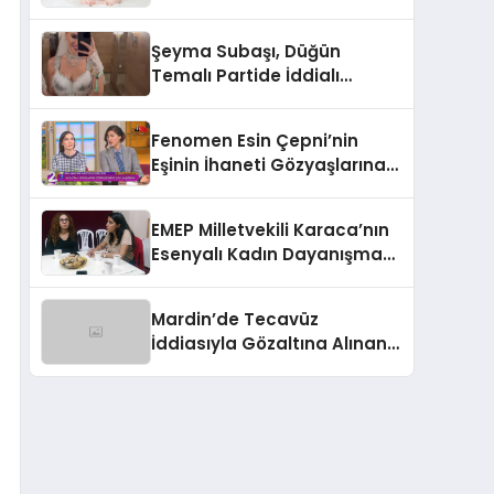
Zaman Yapılır?
Şeyma Subaşı, Düğün
Temalı Partide İddialı
Kostümüyle Göz Kamaştırdı
Fenomen Esin Çepni’nin
Eşinin İhaneti Gözyaşlarına
Boğdu
EMEP Milletvekili Karaca’nın
Esenyalı Kadın Dayanışma
Derneği Ziyareti
Mardin’de Tecavüz
İddiasıyla Gözaltına Alınan 3
Kişinin Tutuklama Talebi
Reddedildi