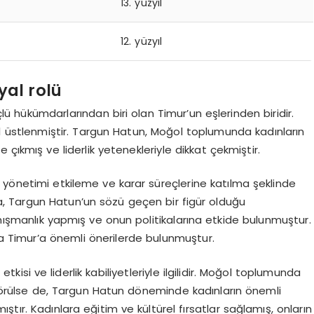
13. yüzyıl
12. yüzyıl
yal rolü
 hükümdarlarından biri olan Timur’un eşlerinden biridir.
l üstlenmiştir. Targun Hatun, Moğol toplumunda kadınların
e çıkmış ve liderlik yetenekleriyle dikkat çekmiştir.
 yönetimi etkileme ve karar süreçlerine katılma şeklinde
da, Targun Hatun’un sözü geçen bir figür olduğu
nışmanlık yapmış ve onun politikalarına etkide bulunmuştur.
nda Timur’a önemli önerilerde bulunmuştur.
kisi ve liderlik kabiliyetleriyle ilgilidir. Moğol toplumunda
k görülse de, Targun Hatun döneminde kadınların önemli
tır. Kadınlara eğitim ve kültürel fırsatlar sağlamış, onların