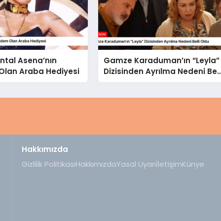
ntal Asena’nın
Gamze Karaduman’ın “Leyla”
lan Araba Hediyesi
Dizisinden Ayrılma Nedeni Bell
Oldu
Hakkımızda
Gizlilik Politikası
Hakkımızda
Yasal Uyarı
İletişim
Künye