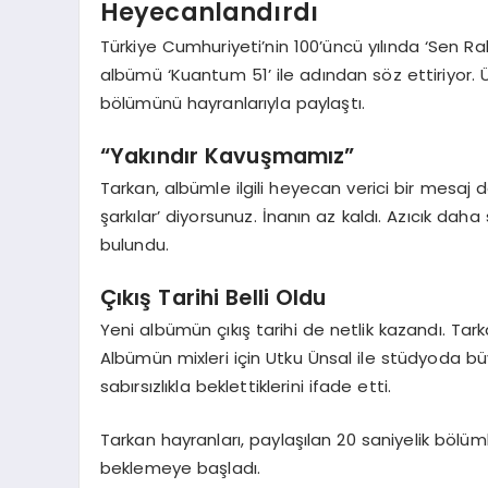
Heyecanlandırdı
Türkiye Cumhuriyeti’nin 100’üncü yılında ‘Sen R
albümü ‘Kuantum 51’ ile adından söz ettiriyor. Ün
bölümünü hayranlarıyla paylaştı.
“Yakındır Kavuşmamız”
Tarkan, albümle ilgili heyecan verici bir mesaj da
şarkılar’ diyorsunuz. İnanın az kaldı. Azıcık da
bulundu.
Çıkış Tarihi Belli Oldu
Yeni albümün çıkış tarihi de netlik kazandı. Ta
Albümün mixleri için Utku Ünsal ile stüdyoda büyü
sabırsızlıkla beklettiklerini ifade etti.
Tarkan hayranları, paylaşılan 20 saniyelik böl
beklemeye başladı.