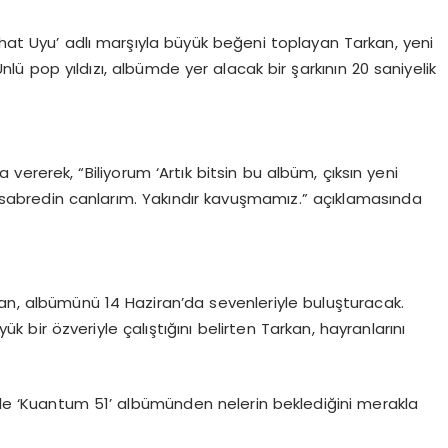
ahat Uyu’ adlı marşıyla büyük beğeni toplayan Tarkan, yeni
lü pop yıldızı, albümde yer alacak bir şarkının 20 saniyelik
 vererek, “Biliyorum ‘Artık bitsin bu albüm, çıksın yeni
ha sabredin canlarım. Yakındır kavuşmamız.” açıklamasında
rkan, albümünü 14 Haziran’da sevenleriyle buluşturacak.
k bir özveriyle çalıştığını belirten Tarkan, hayranlarını
ümle ‘Kuantum 51’ albümünden nelerin beklediğini merakla