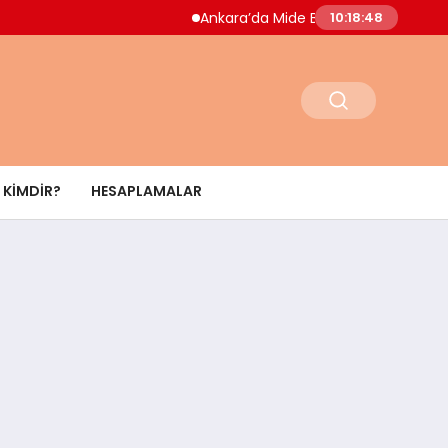
Ankara’da Mide Bulantısı Salgını Paniği Dokt
10:18:49
KIMDIR?
HESAPLAMALAR