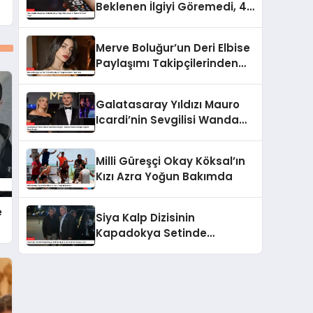
Beklenen İlgiyi Göremedi, 4.
Bölüm İle Final Yaptı
Merve Boluğur’un Deri Elbise
Paylaşımı Takipçilerinden
Tepki Aldı
Galatasaray Yıldızı Mauro
Icardi’nin Sevgilisi Wanda
Nara’nın Çılgın Doğum Günü
Partisi
Milli Güreşçi Okay Köksal’ın
Kızı Azra Yoğun Bakımda
e
Siya Kalp Dizisinin
Kapadokya Setinde
Oyuncular Arasında Kavga
Çıktı