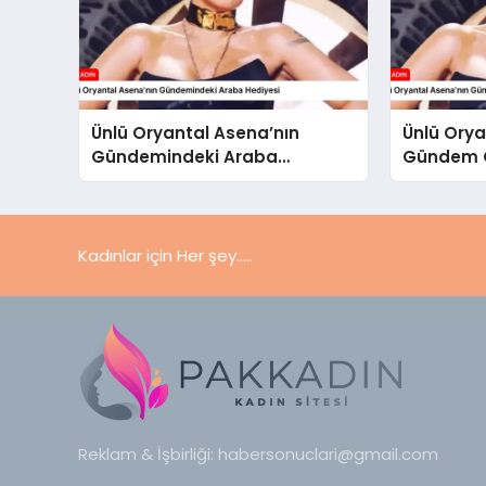
Ünlü Oryantal Asena’nın
Ünlü Orya
Gündemindeki Araba
Gündem O
Hediyesi
Kadınlar için Her şey.....
Reklam & İşbirliği:
habersonuclari@gmail.com