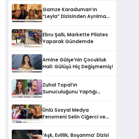
Gamze Karaduman’ın
“Leyla” Dizisinden Ayrılma
Nedeni Belli Oldu
Ebru Şallı, Markette Pilates
Yaparak Gündemde
Amine Gülşe’nin Çocukluk
Hali: Gülüşü Hiç Değişmemiş!
Zuhal Topal’ın
Sunuculuğunu Yaptığı
Yemekteyiz Programında
Olaylı Anlar!
Ünlü Sosyal Medya
Fenomeni Selin Ciğerci ve
Eski Eşi Gökhan Çıra
Hakkında Yurtdışına Çıkış
‘Aşk, Evlilik, Boşanma’ Dizisi
Yasağı