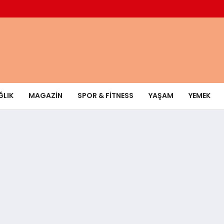
ĞLIK
MAGAZIN
SPOR & FITNESS
YAŞAM
YEMEK