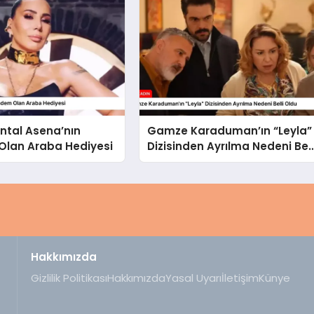
ntal Asena’nın
Gamze Karaduman’ın “Leyla”
lan Araba Hediyesi
Dizisinden Ayrılma Nedeni Bell
Oldu
Hakkımızda
Gizlilik Politikası
Hakkımızda
Yasal Uyarı
İletişim
Künye