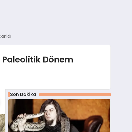
arıldı
a Paleolitik Dönem
Son Dakika