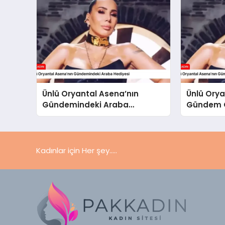
Ünlü Oryantal Asena’nın
Ünlü Orya
Gündemindeki Araba
Gündem O
Hediyesi
Kadınlar için Her şey.....