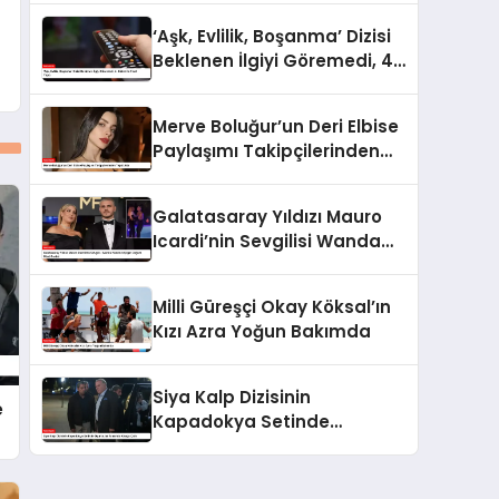
Hakkında Yurtdışına Çıkış
‘Aşk, Evlilik, Boşanma’ Dizisi
Yasağı
Beklenen İlgiyi Göremedi, 4.
Bölüm İle Final Yaptı
Merve Boluğur’un Deri Elbise
Paylaşımı Takipçilerinden
Tepki Aldı
Galatasaray Yıldızı Mauro
Icardi’nin Sevgilisi Wanda
Nara’nın Çılgın Doğum Günü
Partisi
Milli Güreşçi Okay Köksal’ın
Kızı Azra Yoğun Bakımda
Siya Kalp Dizisinin
e
Kapadokya Setinde
Oyuncular Arasında Kavga
Çıktı