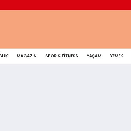
ĞLIK
MAGAZIN
SPOR & FITNESS
YAŞAM
YEMEK