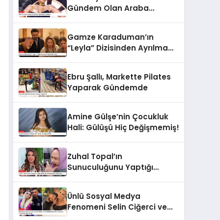
Gündem Olan Araba
Hediyesi
Gamze Karaduman’ın
“Leyla” Dizisinden Ayrılma
Nedeni Belli Oldu
Ebru Şallı, Markette Pilates
Yaparak Gündemde
Amine Gülşe’nin Çocukluk
Hali: Gülüşü Hiç Değişmemiş!
Zuhal Topal’ın
Sunuculuğunu Yaptığı
Yemekteyiz Programında
Olaylı Anlar!
Ünlü Sosyal Medya
Fenomeni Selin Ciğerci ve
Eski Eşi Gökhan Çıra