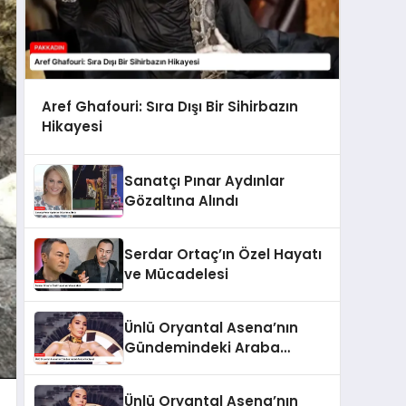
Aref Ghafouri: Sıra Dışı Bir Sihirbazın
Hikayesi
Sanatçı Pınar Aydınlar
Gözaltına Alındı
Serdar Ortaç’ın Özel Hayatı
ve Mücadelesi
Ünlü Oryantal Asena’nın
Gündemindeki Araba
Hediyesi
Ünlü Oryantal Asena’nın