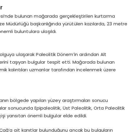
r
lesi’nde bulunan mağarada gerçekleştirilen kurtarma
üze Müdürlüğü başkanlığında yürütülen kazılarda, 23 metre
emli buluntulara ulaşıldı.
dolguya ulaşarak Paleolitik Dönem’in ardından Alt
lerini taşıyan bulgular tespit etti. Mağarada bulunan
kemik kalıntıları uzmanlar tarafından incelenmek üzere
aranın bölgede yapılan yüzey araştırmaları sonucu
lar sonucunda Epipaleolitik, Üst Paleolitik, Orta Paleolitik
işi yansıtan önemli bulgular elde edildi.
k Çağ’a ait kanıtlar bulunduğunu ancak bu bulguların