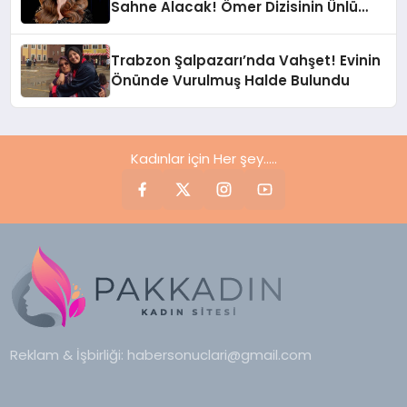
Sahne Alacak! Ömer Dizisinin Ünlü
Oyuncusu Şarkı Söyleyecek
Trabzon Şalpazarı’nda Vahşet! Evinin
Önünde Vurulmuş Halde Bulundu
Kadınlar için Her şey.....
Reklam & İşbirliği:
habersonuclari@gmail.com