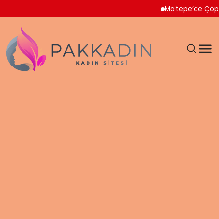
Maltepe’de Çöp Ev Tem