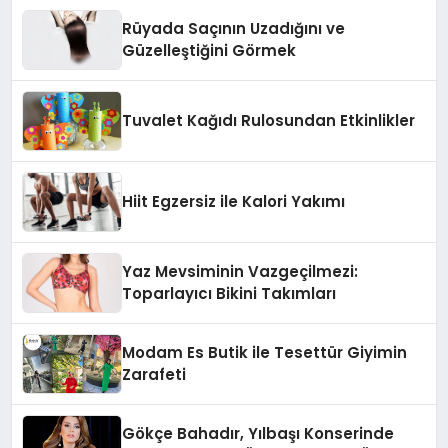
Rüyada Saçının Uzadığını ve
Güzelleştiğini Görmek
Tuvalet Kağıdı Rulosundan Etkinlikler
Hiit Egzersiz ile Kalori Yakımı
Yaz Mevsiminin Vazgeçilmezi:
Toparlayıcı Bikini Takımları
Modam Es Butik ile Tesettür Giyimin
Zarafeti
Gökçe Bahadır, Yılbaşı Konserinde