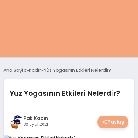
ANASAYFA
Ana Sayfa
Kadın
Yüz Yogasının Etkileri Nelerdir?
KADIN
Yüz Yogasının Etkileri Nelerdir?
SAĞLIK
MAGAZIN
Pak Kadın
Paylaş
30 Eylül 2021
SPOR & FITNESS