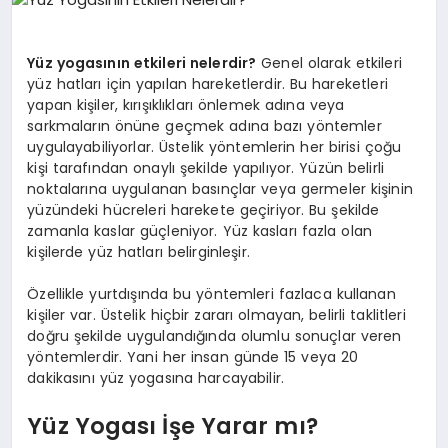
YAŞAM
Yüz yogasının etkileri nelerdir?
Genel olarak etkileri
YEMEK
yüz hatları için yapılan hareketlerdir. Bu hareketleri
yapan kişiler, kırışıklıkları önlemek adına veya
sarkmaların önüne geçmek adına bazı yöntemler
KIMDIR?
uygulayabiliyorlar. Üstelik yöntemlerin her birisi çoğu
kişi tarafından onaylı şekilde yapılıyor. Yüzün belirli
HESAPLAMALAR
noktalarına uygulanan basınçlar veya germeler kişinin
yüzündeki hücreleri harekete geçiriyor. Bu şekilde
zamanla kaslar güçleniyor. Yüz kasları fazla olan
kişilerde yüz hatları belirginleşir.
Özellikle yurtdışında bu yöntemleri fazlaca kullanan
kişiler var. Üstelik hiçbir zararı olmayan, belirli taklitleri
doğru şekilde uygulandığında olumlu sonuçlar veren
yöntemlerdir. Yani her insan günde 15 veya 20
dakikasını yüz yogasına harcayabilir.
Yüz Yogası İşe Yarar mı?