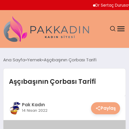
Dr Sertaç Durusoy Multi
ANASAYFA
Ana Sayfa
Yemek
Aşçıbaşının Çorbası Tarifi
KADIN
Aşçıbaşının Çorbası Tarifi
SAĞLIK
MAGAZIN
Pak Kadın
Paylaş
14 Nisan 2022
SPOR & FITNESS