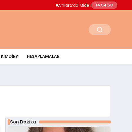
Ankara’da Mide Bulantısı Salgını Paniği Doktor
14:54:59
KIMDIR?
HESAPLAMALAR
Son Dakika