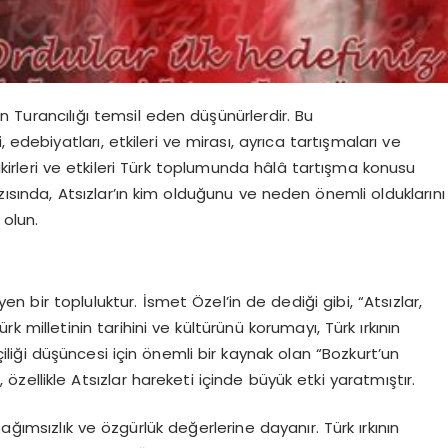
lan Turancılığı temsil eden düşünürlerdir. Bu
i, edebiyatları, etkileri ve mirası, ayrıca tartışmaları ve
ın fikirleri ve etkileri Türk toplumunda hâlâ tartışma konusu
zısında, Atsızlar’ın kim olduğunu ve neden önemli olduklarını
 olun.
yen bir topluluktur. İsmet Özel’in de dediği gibi, “Atsızlar,
Türk milletinin tarihini ve kültürünü korumayı, Türk ırkının
iliği düşüncesi için önemli bir kaynak olan “Bozkurt’un
i, özellikle Atsızlar hareketi içinde büyük etki yaratmıştır.
 bağımsızlık ve özgürlük değerlerine dayanır. Türk ırkının