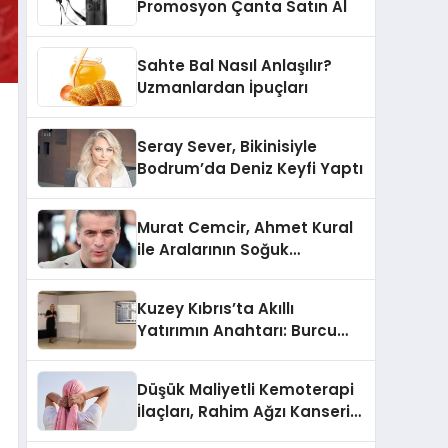
Promosyon Çanta Satın Al
Sahte Bal Nasıl Anlaşılır?
Uzmanlardan İpuçları
Seray Sever, Bikinisiyle
Bodrum’da Deniz Keyfi Yaptı
Murat Cemcir, Ahmet Kural
ile Aralarının Soğuk
Olmadığını Açıkladı
Kuzey Kıbrıs’ta Akıllı
Yatırımın Anahtarı: Burcu
Kurt’tan Özel İpuçları
Düşük Maliyetli Kemoterapi
İlaçları, Rahim Ağzı Kanseri
Tedavisinde Çığır Açıyor