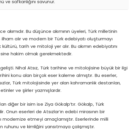
nü ve safkanlığını savunur.
nce akımıdır. Bu düşünce akımının üyeleri, Türk milletinin
n ilham alır ve modern bir Türk edebiyatı oluşturmayı
kültürü, tarih ve mitoloji yer alır. Bu akımın edebiyatını
ojisine hakim olmak gerekmektedir.
elişti. Nihal Atsız, Türk tarihine ve mitolojisine büyük bir ilgi
arihini konu alan birçok eser kaleme almıştır. Bu eserler,
sızlar, Türk mitolojisinde yer alan kahramanlık destanları,
inler ve şiirler yazmışlardır.
an diğer bir isim ise Ziya Gökalp’tır. Gökalp, Türk
ir. Onun eserleri de Atsızlar’ın edebi mirasının bir
nı modernize etmeyi amaçlamıştır. Eserlerinde milli
in ruhunu ve kimliğini yansıtmaya çalışmıştır.