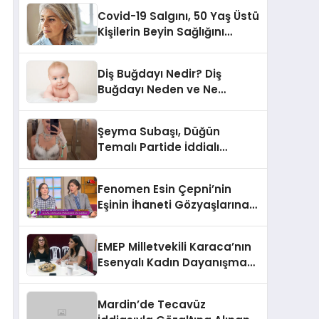
Covid-19 Salgını, 50 Yaş Üstü
Kişilerin Beyin Sağlığını
Olumsuz Etkileyebilir
Diş Buğdayı Nedir? Diş
Buğdayı Neden ve Ne
Zaman Yapılır?
Şeyma Subaşı, Düğün
Temalı Partide İddialı
Kostümüyle Göz Kamaştırdı
Fenomen Esin Çepni’nin
Eşinin İhaneti Gözyaşlarına
Boğdu
EMEP Milletvekili Karaca’nın
Esenyalı Kadın Dayanışma
Derneği Ziyareti
Mardin’de Tecavüz