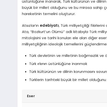
üstünlüğüne inanarak, Türk kültürünün ve dilinin 
büyük bir millet olduğunu ve bu mirasa sahip çıkı
hareketinin temelini oluşturur.
Atsızlar’ın
edebiyatı
, Türk milliyetçiliği fikirl
Ata, “Bozkurt’un Ölümü” adlı kitabıyla Türk milliy
mitolojisini ve tarihi konuları ele alan diğer eser
milliyetçiliğinin ideolojik temellerini güçlendirme
Türk devletinin ve milletinin bağımsızlık ve
Türk ırkının üstünlüğüne inanmak
Türk kültürünün ve dilinin korunmasını sav
Türklerin tarihteki büyük bir millet olduğun
Eser