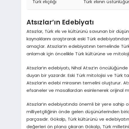
Türk ırkçılığı
Türk ırkının üstünlüğü
Atsızlar’ın Edebiyatı
Atsızlar, Türk ırkı ve kültürünü savunan bir düşü
kaynaklarını araştırarak eski Türk edebiyatında
amaçlar. Atsızlar’ın edebiyatının temelinde Türk 
anlamak için öncelikle Türk kültürüne ve mitol
Atsızlar’ın edebiyatı, Nihal Atsız’ın öncülüğünde g
duyan bir yazardır. Eski Türk mitolojisi ve Türk t
Atsızlar’ın edebi mirasının temelini oluşturur. At
efsaneler ve masallardan esinlenerek orijinal met
Atsızlar’ın edebiyatında önemli bir yere sahip ol
milliyetçiliğinin önde gelen düşünürlerinden birid
parçasıdır. Gökalp, Türk kültürünü ve edebiyatı
değerleri ön plana çıkaran Gökalp, Türk milletin