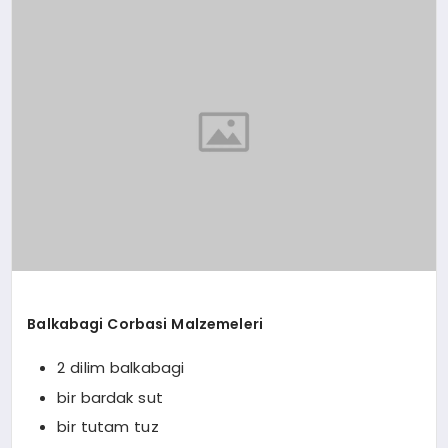
YAŞAM
YEMEK
KIMDIR?
HESAPLAMALAR
Balkabagi Corbasi Malzemeleri
2 dilim balkabagi
bir bardak sut
bir tutam tuz