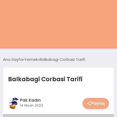
ANASAYFA
Ana Sayfa
Yemek
Balkabagi Corbasi Tarifi
KADIN
Balkabagi Corbasi Tarifi
SAĞLIK
MAGAZIN
Pak Kadın
Paylaş
14 Nisan 2022
SPOR & FITNESS