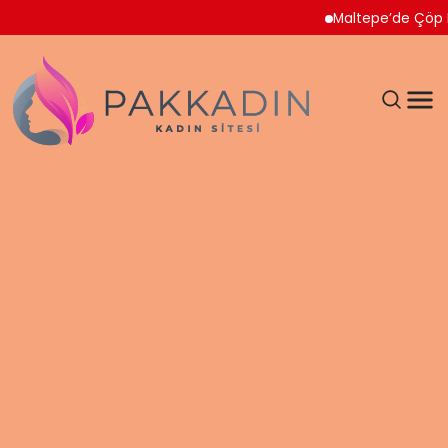
Maltepe’de Çöp Ev Temiz