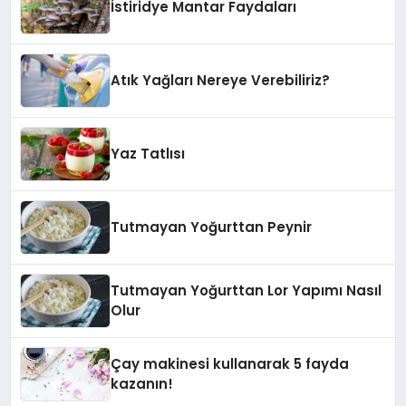
İstiridye Mantar Faydaları
Atık Yağları Nereye Verebiliriz?
Yaz Tatlısı
Tutmayan Yoğurttan Peynir
Tutmayan Yoğurttan Lor Yapımı Nasıl
Olur
Çay makinesi kullanarak 5 fayda
kazanın!