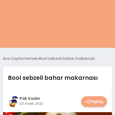
ANASAYFA
Ana Sayfa
Yemek
Bool sebzeli bahar makarnası
KADIN
Bool sebzeli bahar makarnası
SAĞLIK
MAGAZIN
Pak Kadın
Paylaş
23 Aralık 2022
SPOR & FITNESS