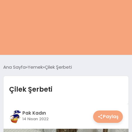
ANASAYFA
Ana Sayfa
Yemek
Çilek Şerbeti
KADIN
Çilek Şerbeti
SAĞLIK
MAGAZIN
Pak Kadın
Paylaş
14 Nisan 2022
SPOR & FITNESS