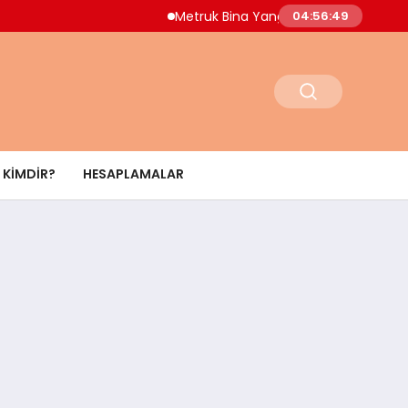
Metruk Bina Yangını Adnan Menderes Mahal
04:56:50
KIMDIR?
HESAPLAMALAR