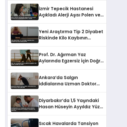
İzmir Tepecik Hastanesi
Açıkladı Alerji Aşısı Polen ve
Arı Alerjilerine Etkili Çözüm
Yeni Araştırma Tip 2 Diyabet
Riskinde Kilo Kaybının
Rolünü Sorguluyor
Prof. Dr. Ağırman Yaz
Aylarında Egzersiz İçin Doğru
Zamanı Duyurdu
Ankara’da Salgın
İddialarına Uzman Doktor
Gülay Kılıç’tan Açıklama
Diyarbakır’da 1,5 Yaşındaki
Hasan Hüseyin Ayyıldız Yüz
Binde Bir Görülen
Hastalıktan Kurtuldu
Sıcak Havalarda Tansiyon