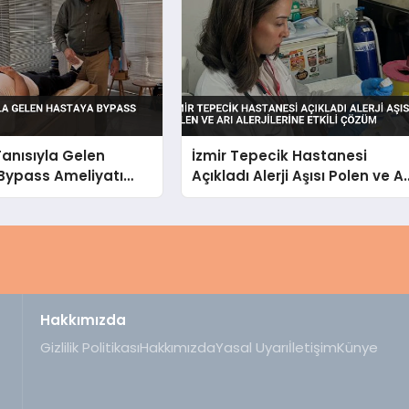
 Tanısıyla Gelen
İzmir Tepecik Hastanesi
Bypass Ameliyatı
Açıkladı Alerji Aşısı Polen ve Ar
Alerjilerine Etkili Çözüm
Hakkımızda
Gizlilik Politikası
Hakkımızda
Yasal Uyarı
İletişim
Künye