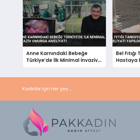
Anne Karnındaki Bebeğe
Bel Fıtığı
Türkiye’de İlk Minimal İnvaziv
Hastaya 
Omurga Ameliyatı
Yapıldı
Kadınlar için Her şey.....