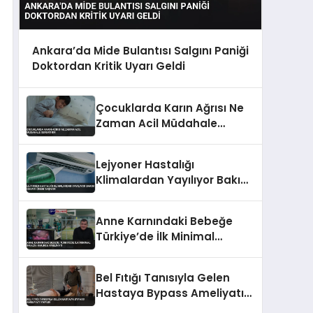
Ankara’da Mide Bulantısı Salgını Paniği
Doktordan Kritik Uyarı Geldi
Çocuklarda Karın Ağrısı Ne
Zaman Acil Müdahale
Gerektirir
Lejyoner Hastalığı
Klimalardan Yayılıyor Bakım
Hayati Önem Taşıyor
Anne Karnındaki Bebeğe
Türkiye’de İlk Minimal
İnvaziv Omurga Ameliyatı
Bel Fıtığı Tanısıyla Gelen
Hastaya Bypass Ameliyatı
Yapıldı