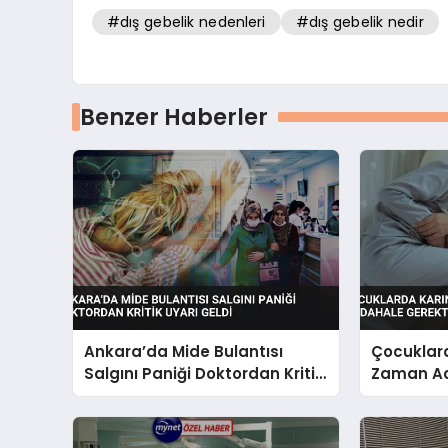
#dış gebelik nedenleri
#dış gebelik nedir
Benzer Haberler
Ankara’da Mide Bulantısı
Çocuklard
Salgını Paniği Doktordan Kritik
Zaman Ac
Uyarı Geldi
Gerektirir