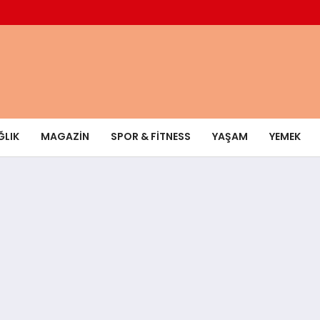
ĞLIK
MAGAZIN
SPOR & FITNESS
YAŞAM
YEMEK