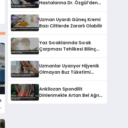
Hastalarına Dr. Özgül’den
Önemli Uyarılar
Uzman Uyardı Güneş Kremi
Bazı Ciltlerde Zararlı Olabilir
Yaz Sıcaklarında Sıcak
Çarpması Tehlikesi Bilinç
Kaybına Yol Açabilir
Uzmanlar Uyarıyor Hijyenik
Olmayan Buz Tüketimi
Hastalık Riskini Artırıyor
Ankilozan Spondilit
Dinlenmekle Artan Bel Ağrısı
n
İçin Uyarı