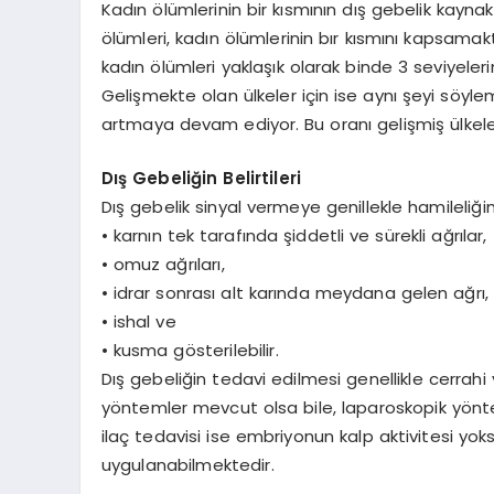
Kadın ölümlerinin bir kısmının dış gebelik kaynak
ölümleri, kadın ölümlerinin bır kısmını kapsama
kadın ölümleri yaklaşık olarak binde 3 seviyeler
Gelişmekte olan ülkeler için ise aynı şeyi sö
artmaya devam ediyor. Bu oranı gelişmiş ülkeler
Dış Gebeliğin Belirtileri
Dış gebelik sinyal vermeye genillekle hamileliğin 
• karnın tek tarafında şiddetli ve sürekli ağrılar,
• omuz ağrıları,
• idrar sonrası alt karında meydana gelen ağrı,
• ishal ve
• kusma gösterilebilir.
Dış gebeliğin tedavi edilmesi genellikle cerrahi
yöntemler mevcut olsa bile, laparoskopik yönte
ilaç tedavisi ise embriyonun kalp aktivitesi y
uygulanabilmektedir.