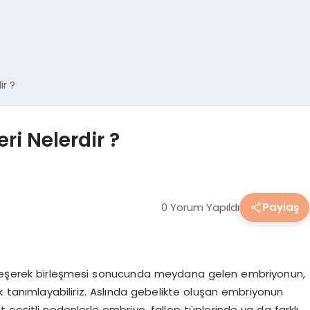
ir ?
eri Nelerdir ?
0 Yorum Yapıldı
Paylaş
eşleşerek birleşmesi sonucunda meydana gelen embriyonun,
rak tanımlayabiliriz. Aslında gebelikte oluşan embriyonun
t çeşitli nedenlerle embriyo, fallop tüplerinde ya da farklı