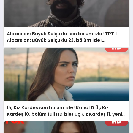
Alparslan: Büyük Selçuklu son bölüm izle! TRT 1
Alparslan: Büyük Selçuklu 23. bölüm izle!
Alparslan: Büyük Selçuklu yeni bölüm fragmanı
yayınlandı mı?
Üç Kız Kardeş son bölüm izle! Kanal D Üç Kız
Kardeş 10. bölüm full HD izle! Üç Kız Kardeş 11. yeni
bölüm fragmanı yayınlandı mı, neler olacak?