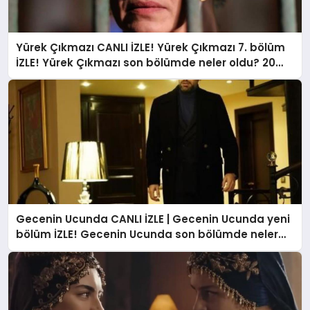
YAŞAM
Yürek Çıkmazı CANLI İZLE! Yürek Çıkmazı 7. bölüm
YEMEK
İZLE! Yürek Çıkmazı son bölümde neler oldu? 20
Aralık Yürek Çıkmazı FULL HD canlı izle!
KIMDIR?
HESAPLAMALAR
Gecenin Ucunda CANLI İZLE | Gecenin Ucunda yeni
bölüm İZLE! Gecenin Ucunda son bölümde neler
oldu? Gecenin Ucunda 12.bölüm İZLE!