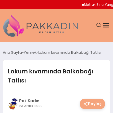
Metruk Bina Yangını Ad
ANASAYFA
Ana Sayfa
Yemek
Lokum kıvamında Balkabağı Tatlısı
KADIN
Lokum kıvamında Balkabağı
SAĞLIK
Tatlısı
MAGAZIN
SPOR & FITNESS
Pak Kadın
Paylaş
23 Aralık 2022