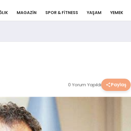
ĞLIK
MAGAZIN
SPOR & FITNESS
YAŞAM
YEMEK
0 Yorum Yapıldı
Paylaş