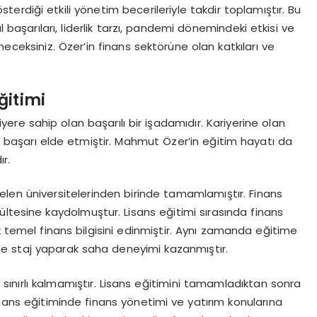
rdiği etkili yönetim becerileriyle takdir toplamıştır. Bu
l başarıları, liderlik tarzı, pandemi dönemindeki etkisi ve
eceksiniz. Özer’in finans sektörüne olan katkıları ve
ğitimi
ere sahip olan başarılı bir işadamıdır. Kariyerine olan
 başarı elde etmiştir. Mahmut Özer’in eğitim hayatı da
ır.
elen üniversitelerinden birinde tamamlamıştır. Finans
ltesine kaydolmuştur. Lisans eğitimi sırasında finans
k temel finans bilgisini edinmiştir. Aynı zamanda eğitime
e staj yaparak saha deneyimi kazanmıştır.
sınırlı kalmamıştır. Lisans eğitimini tamamladıktan sonra
isans eğitiminde finans yönetimi ve yatırım konularına