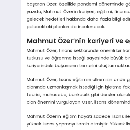
başaran Özer, özellikle pandemi döneminde göste
yazıda, Mahmut Özer’in kariyeri, eğitimi, finansa
gelecek hedefleri hakkında daha fazla bilgi edin
gelecekteki planları da incelenecek.
Mahmut Özer’nin kariyeri ve e
Mahmut Özer, finans sektöründe önemli bir kariy
tutkusu ve öğrenme isteği sayesinde büyük bir
kariyerindeki başarısının temelini oluşturmaktad
Mahmut Özer, lisans eğitimini ülkemizin önde g
alanında uzmanlaşmak istediği için işletme fakü
teorisi, muhasebe, bankacılık gibi dersler alara
olan önemini vurgulayan Özer, lisans dönemind
Mahmut Özer’in eğitim hayatı sadece lisans ile 
yüksek lisans yapmayı tercih etmiştir. Yüksek l