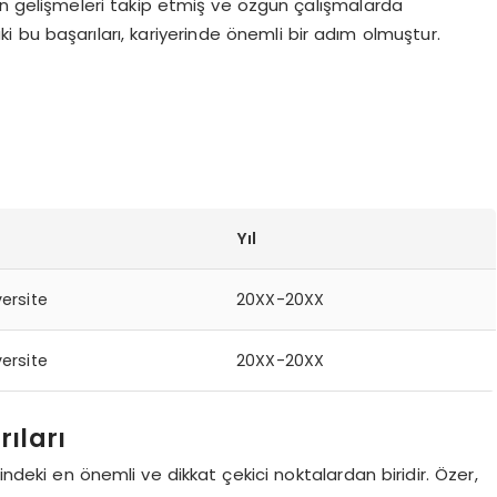
on gelişmeleri takip etmiş ve özgün çalışmalarda
 bu başarıları, kariyerinde önemli bir adım olmuştur.
Yıl
versite
20XX-20XX
versite
20XX-20XX
ıları
indeki en önemli ve dikkat çekici noktalardan biridir. Özer,