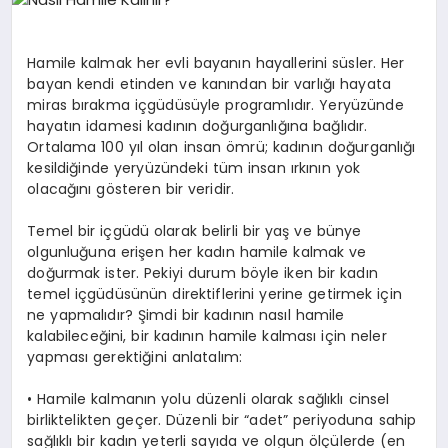
YAŞAM
Hamile kalmak her evli bayanın hayallerini süsler. Her
YEMEK
bayan kendi etinden ve kanından bir varlığı hayata
miras bırakma içgüdüsüyle programlıdır. Yeryüzünde
hayatın idamesi kadının doğurganlığına bağlıdır.
KIMDIR?
Ortalama 100 yıl olan insan ömrü; kadının doğurganlığı
kesildiğinde yeryüzündeki tüm insan ırkının yok
HESAPLAMALAR
olacağını gösteren bir veridir.
Temel bir içgüdü olarak belirli bir yaş ve bünye
olgunluğuna erişen her kadın hamile kalmak ve
doğurmak ister. Pekiyi durum böyle iken bir kadın
temel içgüdüsünün direktiflerini yerine getirmek için
ne yapmalıdır? Şimdi bir kadının nasıl hamile
kalabileceğini, bir kadının hamile kalması için neler
yapması gerektiğini anlatalım:
• Hamile kalmanın yolu düzenli olarak sağlıklı cinsel
birliktelikten geçer. Düzenli bir “adet” periyoduna sahip
sağlıklı bir kadın yeterli sayıda ve olgun ölçülerde (en