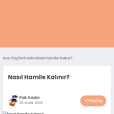
ANASAYFA
Ana Sayfa
Kadın
Nasıl Hamile Kalınır?
KADIN
Nasıl Hamile Kalınır?
SAĞLIK
MAGAZIN
Pak Kadın
Paylaş
26 Aralık 2020
SPOR & FITNESS