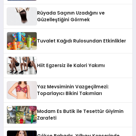
Rüyada Saçının Uzadığını ve
Güzelleştiğini Görmek
Tuvalet Kağıdı Rulosundan Etkinlikler
Hiit Egzersiz ile Kalori Yakımı
Yaz Mevsiminin Vazgeçilmezi:
Toparlayıcı Bikini Takımları
Modam Es Butik ile Tesettür Giyimin
Zarafeti
Gökçe Bahadır, Yılbaşı Konserinde