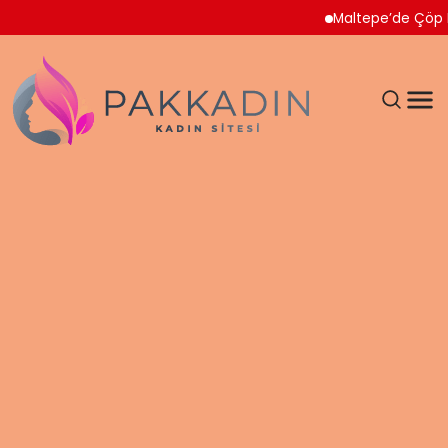
Maltepe’de Çöp Ev Temi