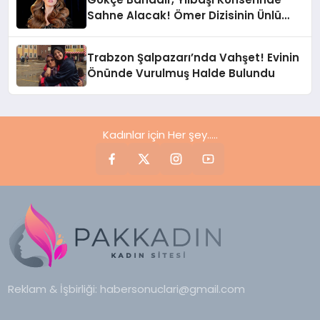
Sahne Alacak! Ömer Dizisinin Ünlü
Oyuncusu Şarkı Söyleyecek
Trabzon Şalpazarı’nda Vahşet! Evinin
Önünde Vurulmuş Halde Bulundu
Kadınlar için Her şey.....
Reklam & İşbirliği:
habersonuclari@gmail.com