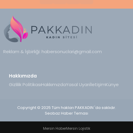
Reklam & İşbirliği:
habersonuclari@gmail.com
Hakkımızda
Gizlilik Politikası
Hakkımızda
Yasal Uyarı
İletişim
Künye
Copyright © 2025 Tüm hakları PAKKADIN 'da saklıdır.
Seobaz Haber Teması
Mersin Haber
Mersin Lojistik