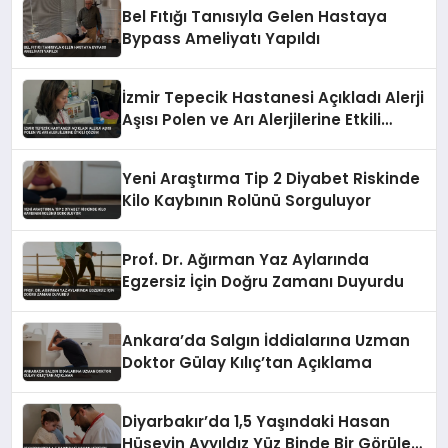
Bel Fıtığı Tanısıyla Gelen Hastaya
Bypass Ameliyatı Yapıldı
İzmir Tepecik Hastanesi Açıkladı Alerji
Aşısı Polen ve Arı Alerjilerine Etkili
Çözüm
Yeni Araştırma Tip 2 Diyabet Riskinde
Kilo Kaybının Rolünü Sorguluyor
Prof. Dr. Ağırman Yaz Aylarında
Egzersiz İçin Doğru Zamanı Duyurdu
Ankara’da Salgın İddialarına Uzman
Doktor Gülay Kılıç’tan Açıklama
Diyarbakır’da 1,5 Yaşındaki Hasan
Hüseyin Ayyıldız Yüz Binde Bir Görülen