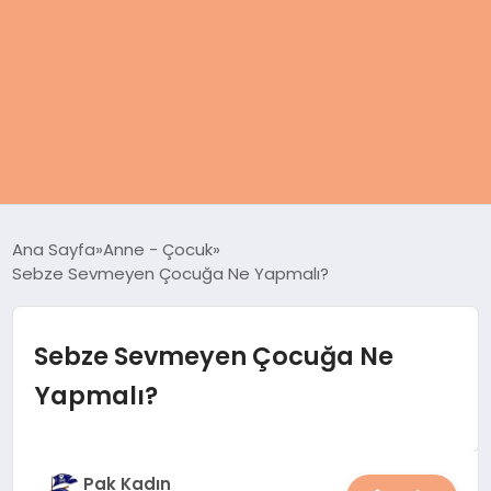
ANASAYFA
Ana Sayfa
Anne - Çocuk
Sebze Sevmeyen Çocuğa Ne Yapmalı?
KADIN
SAĞLIK
Sebze Sevmeyen Çocuğa Ne
Yapmalı?
MAGAZIN
SPOR & FITNESS
Pak Kadın