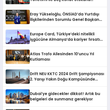
Eritecek
Eray Yükseloğlu, ÖNSİAD’da Yurtdışı
İlişkilerinden Sorumlu Genel Başkan
Yardımcısı Oldu
Europe Card, Türkiye’deki nitelikli
işgücüne Almanya’da kariyer fırsatı
sununuyor
Atlas Trafo Ailesinden 10’uncu Yıl
Kutlaması
Drift NEU KKTC 2024 Drift Şampiyonası
2. Yarışı Yakın Doğu Kampüsünde
Gerçekleştirildi
Dubai’ye gidecekler dikkat! Artık bu
belgeleri de sunmanız gerekiyor