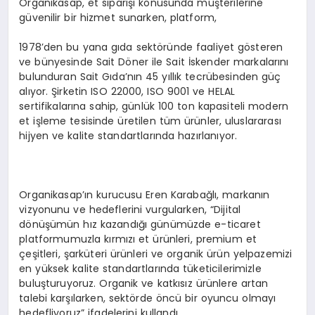
Organikasap, et siparişi konusunda müşterilerine
güvenilir bir hizmet sunarken, platform,
1978’den bu yana gıda sektöründe faaliyet gösteren
ve bünyesinde Sait Döner ile Sait İskender markalarını
bulunduran Sait Gıda’nın 45 yıllık tecrübesinden güç
alıyor. Şirketin ISO 22000, ISO 9001 ve HELAL
sertifikalarına sahip, günlük 100 ton kapasiteli modern
et işleme tesisinde üretilen tüm ürünler, uluslararası
hijyen ve kalite standartlarında hazırlanıyor.
Organikasap’ın kurucusu Eren Karabağlı, markanın
vizyonunu ve hedeflerini vurgularken, “Dijital
dönüşümün hız kazandığı günümüzde e-ticaret
platformumuzla kırmızı et ürünleri, premium et
çeşitleri, şarküteri ürünleri ve organik ürün yelpazemizi
en yüksek kalite standartlarında tüketicilerimizle
buluşturuyoruz. Organik ve katkısız ürünlere artan
talebi karşılarken, sektörde öncü bir oyuncu olmayı
hedefliyoruz” ifadelerini kullandı.