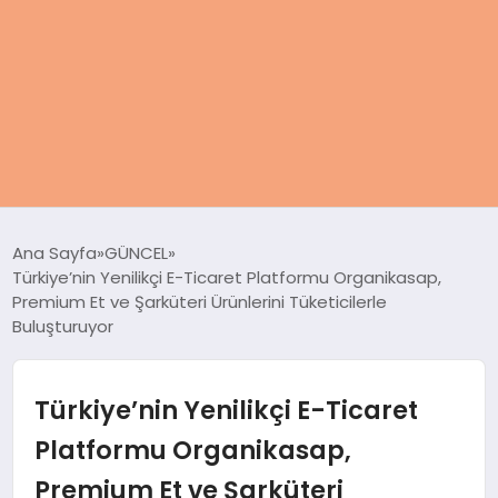
ANASAYFA
Ana Sayfa
GÜNCEL
Türkiye’nin Yenilikçi E-Ticaret Platformu Organikasap,
KADIN
Premium Et ve Şarküteri Ürünlerini Tüketicilerle
Buluşturuyor
SAĞLIK
Türkiye’nin Yenilikçi E-Ticaret
MAGAZIN
Platformu Organikasap,
SPOR & FITNESS
Premium Et ve Şarküteri