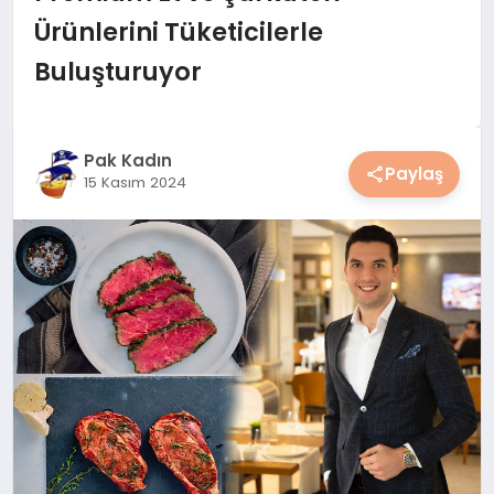
YAŞAM
Ürünlerini Tüketicilerle
Buluşturuyor
YEMEK
KIMDIR?
Pak Kadın
Paylaş
15 Kasım 2024
HESAPLAMALAR