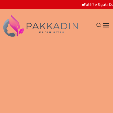
Fatih’te Bıçaklı Kavga 