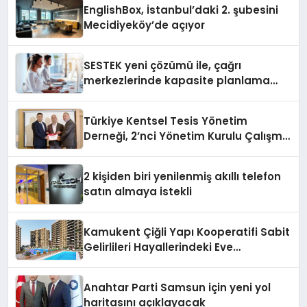
EnglishBox, İstanbul’daki 2. şubesini
Mecidiyeköy’de açıyor
SESTEK yeni çözümü ile, çağrı
merkezlerinde kapasite planlama
verimliliğini 4 kat artırıyor
Türkiye Kentsel Tesis Yönetim
Derneği, 2’nci Yönetim Kurulu Çalışma
Kampı düzenlendi
2 kişiden biri yenilenmiş akıllı telefon
satın almaya istekli
Kamukent Çiğli Yapı Kooperatifi Sabit
Gelirlileri Hayallerindeki Eve
Kavuşturacak
Anahtar Parti Samsun için yeni yol
haritasını açıklayacak