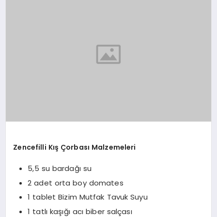
YAŞAM
YEMEK
KIMDIR?
HESAPLAMALAR
Zencefilli Kış Çorbası Malzemeleri
5,5 su bardağı su
2 adet orta boy domates
1 tablet Bizim Mutfak Tavuk Suyu
1 tatlı kaşığı acı biber salçası