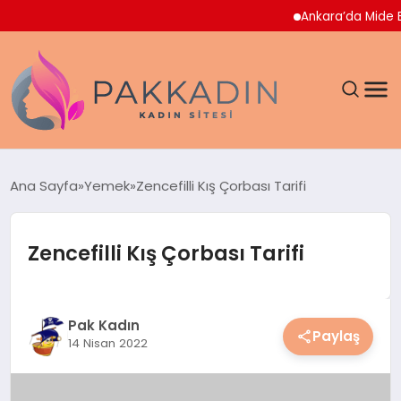
Ankara’da Mide Bulantıs
ANASAYFA
Ana Sayfa
Yemek
Zencefilli Kış Çorbası Tarifi
KADIN
Zencefilli Kış Çorbası Tarifi
SAĞLIK
MAGAZIN
Pak Kadın
Paylaş
14 Nisan 2022
SPOR & FITNESS