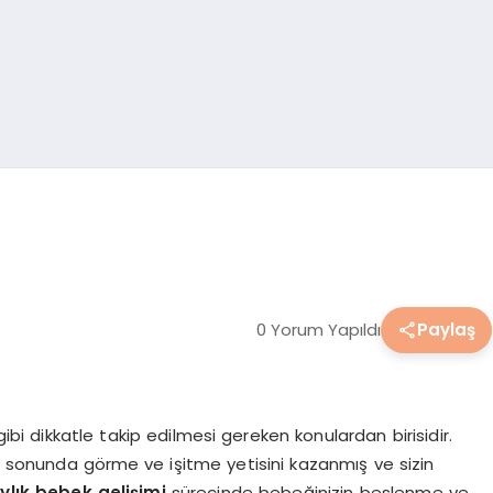
0 Yorum Yapıldı
Paylaş
ibi dikkatle takip edilmesi gereken konulardan birisidir.
ayın sonunda görme ve işitme yetisini kazanmış ve sizin
ylık bebek gelişimi
sürecinde bebeğinizin beslenme ve