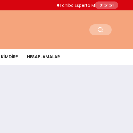
Tchibo Esperto Mini Kahve Makinesinde 4
01:51:52
KIMDIR?
HESAPLAMALAR