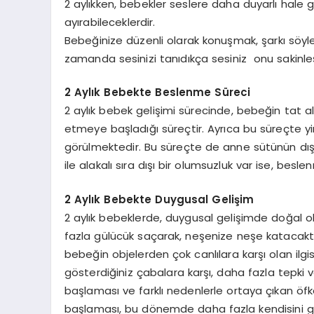
2 aylıkken, bebekler seslere daha duyarlı hale gel
ayırabileceklerdir.
Bebeğinize düzenli olarak konuşmak, şarkı sö
zamanda sesinizi tanıdıkça sesiniz onu sakinleş
2 Aylık Bebekte Beslenme Süreci
2 aylık bebek gelişimi sürecinde, bebeğin tat a
etmeye başladığı süreçtir. Ayrıca bu süreçte y
görülmektedir. Bu süreçte de anne sütünün dış
ile alakalı sıra dışı bir olumsuzluk var ise, be
2 Aylık Bebekte Duygusal Gelişim
2 aylık bebeklerde, duygusal gelişimde doğal o
fazla gülücük saçarak, neşenize neşe katacaktı
bebeğin objelerden çok canlılara karşı olan ilgis
gösterdiğiniz çabalara karşı, daha fazla tepki 
başlaması ve farklı nedenlerle ortaya çıkan öfke 
başlaması, bu dönemde daha fazla kendisini g