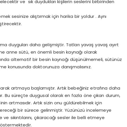
ecektir ve sık duydukları kişilerin seslerini birbirinden
ylemek
sesinize alıştırmak için harika bir yoldur . Aynı
tirecektir.
lma duyguları daha gelişmiştir. Tatları yavaş yavaş ayırt
ine anne sütü, en önemli besin kaynağı olarak
ında alternatif bir besin kaynağı düşünülmemeli, sütünüz
slenme konusunda doktorunuza danışmalısınız.
larak artmaya başlamıştır. Artık bebeğiniz etrafına daha
r. Bu süreçte duygusal olarak en fazla öne çıkan durum,
inin artmasıdır. Artık sizin onu güldürebilmek için
vereceği bir sürece gelinmiştir. Yüzünüzü incelemeye
ve sıkıntılarını, çıkaracağı sesler ile belli etmeye
östermektedir.