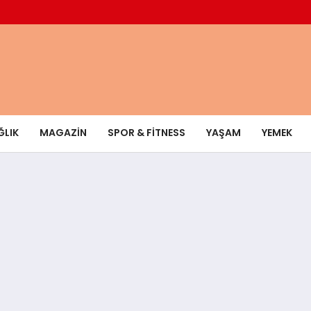
ĞLIK
MAGAZIN
SPOR & FITNESS
YAŞAM
YEMEK