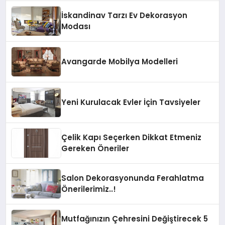
İskandinav Tarzı Ev Dekorasyon
Modası
Avangarde Mobilya Modelleri
Yeni Kurulacak Evler İçin Tavsiyeler
Çelik Kapı Seçerken Dikkat Etmeniz
Gereken Öneriler
Salon Dekorasyonunda Ferahlatma
Önerilerimiz..!
Mutfağınızın Çehresini Değiştirecek 5