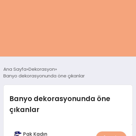
ANASAYFA
Ana Sayfa
Dekorasyon
Banyo dekorasyonunda öne çıkanlar
KADIN
SAĞLIK
Banyo dekorasyonunda öne
çıkanlar
MAGAZIN
SPOR & FITNESS
Pak Kadın