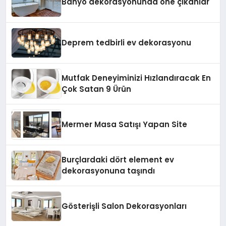
Banyo dekorasyonunda öne çıkanlar
Deprem tedbirli ev dekorasyonu
Mutfak Deneyiminizi Hızlandıracak En
Çok Satan 9 Ürün
Mermer Masa Satışı Yapan Site
Burçlardaki dört element ev
dekorasyonuna taşındı
Gösterişli Salon Dekorasyonları