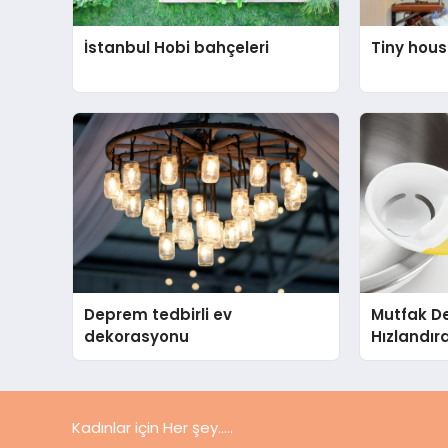
İstanbul Hobi bahçeleri
Tiny house
Deprem tedbirli ev
Mutfak De
dekorasyonu
Hızlandır
Ürün
Kadınlar için Her şey.....