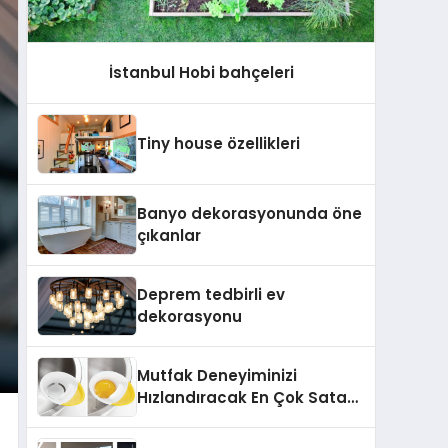
İstanbul Hobi bahçeleri
Tiny house özellikleri
Banyo dekorasyonunda öne
çıkanlar
Deprem tedbirli ev
dekorasyonu
Mutfak Deneyiminizi
Hızlandıracak En Çok Satan
9 Ürün