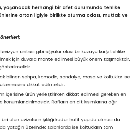
ası, yaşanacak herhangi bir afet durumunda tehlike
ünlerine artan ilgiyle birlikte oturma odası, mutfak ve
nerileri;
televizyon ünitesi gibi eşyalar olası bir kazaya karşı tehlike
ilmek için duvara monte edilmesi büyük önem taşımaktdır.
österilmelidir.
larak bilinen sehpa, komodin, sandalye, masa ve koltuklar ise
lzemesine dikkat edilmelidir.
rın içerisine ürün yerleştirirken dikkat edilmesi gereken en
 konumlandırılmasıdır. Rafların en alt kısımlarına ağır
i olan avizelerin şıklığı kadar hafif yapıda olması da
nda yatağın üzerinde; salonlarda ise koltukların tam