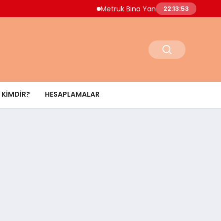
Metruk Bina Yangını Adnan Menderes Mahal
22:13:54
KIMDIR?
HESAPLAMALAR