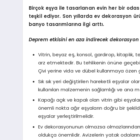
Birçok eşya ile tasarlanan evin her bir od
teşkil ediyor. Son yıllarda ev dekorasyon ür
banyo tasarımlarına ilgi arttı.
Deprem etkisini en aza indirecek dekorasyon ö
Vitrin, beyaz eş, konsol, gardırop, kitaplık, 
arz etmektedir. Bu tehlikenin önüne geçeb
Çivi yerine vida ve dübel kullanmaya özen g
Sık sık yeri değiştirilen hareketli eşyalar o
kullanılan malzemenin sağlamlığı ve ana ma
Kapağı açık ve kapalı olan vitrin gibi eşyala
önemli nokta ağır eşyaların doğru bir şekilde
eşyalar yerleştirilmelidir.
Ev dekorasyonunun olmazsa olmazlarından bir
oldukça önemlidir. Avizelerin yatak odaları