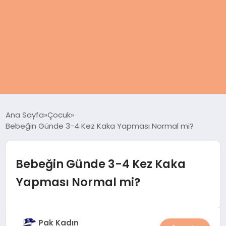
ANASAYFA
Ana Sayfa
Çocuk
Bebeğin Günde 3-4 Kez Kaka Yapması Normal mi?
KADIN
SAĞLIK
Bebeğin Günde 3-4 Kez Kaka
Yapması Normal mi?
MAGAZIN
SPOR & FITNESS
Pak Kadın