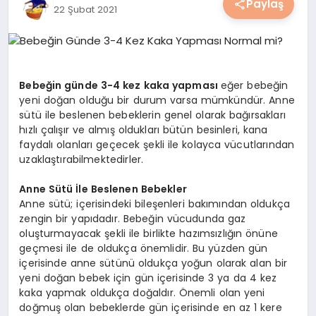
Paylaş
22 Şubat 2021
YAŞAM
YEMEK
Bebeğin günde 3-4 kez kaka yapması
eğer bebeğin
KIMDIR?
yeni doğan olduğu bir durum varsa mümkündür. Anne
sütü ile beslenen bebeklerin genel olarak bağırsakları
HESAPLAMALAR
hızlı çalışır ve almış oldukları bütün besinleri, kana
faydalı olanları geçecek şekli ile kolayca vücutlarından
uzaklaştırabilmektedirler.
Anne Sütü İle Beslenen Bebekler
Anne sütü; içerisindeki bileşenleri bakımından oldukça
zengin bir yapıdadır. Bebeğin vücudunda gaz
oluşturmayacak şekli ile birlikte hazımsızlığın önüne
geçmesi ile de oldukça önemlidir. Bu yüzden gün
içerisinde anne sütünü oldukça yoğun olarak alan bir
yeni doğan bebek için gün içerisinde 3 ya da 4 kez
kaka yapmak oldukça doğaldır. Önemli olan yeni
doğmuş olan bebeklerde gün içerisinde en az 1 kere