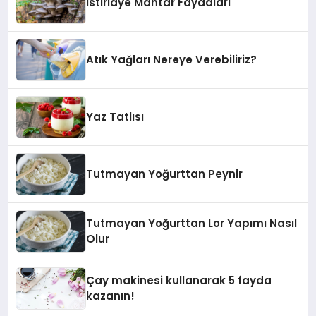
İstiridye Mantar Faydaları
Atık Yağları Nereye Verebiliriz?
Yaz Tatlısı
Tutmayan Yoğurttan Peynir
Tutmayan Yoğurttan Lor Yapımı Nasıl
Olur
Çay makinesi kullanarak 5 fayda
kazanın!