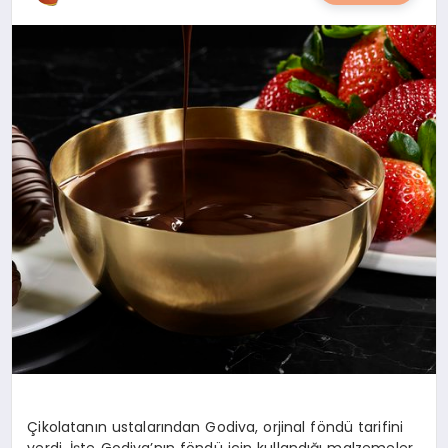
YAŞAM
YEMEK
KIMDIR?
HESAPLAMALAR
Çikolatanın ustalarından Godiva, orjinal föndü tarifini
verdi. İşte Godiva’nın föndü için kullandığı malzemeler