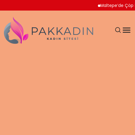
Maltepe’de Çöp Ev Temiz