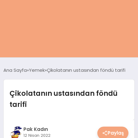
ANASAYFA
Ana Sayfa
Yemek
Çikolatanın ustasından föndü tarifi
KADIN
Çikolatanın ustasından föndü
SAĞLIK
tarifi
MAGAZIN
SPOR & FITNESS
Pak Kadın
Paylaş
12 Nisan 2022