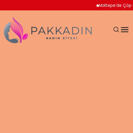
Maltepe’de Çöp Ev Temiz