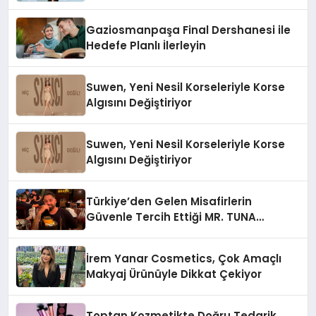
Gaziosmanpaşa Final Dershanesi ile
Hedefe Planlı İlerleyin
Suwen, Yeni Nesil Korseleriyle Korse
Algısını Değiştiriyor
Suwen, Yeni Nesil Korseleriyle Korse
Algısını Değiştiriyor
Türkiye’den Gelen Misafirlerin
Güvenle Tercih Ettiği MR. TUNA
Restaurant Uluslararası Başarısıyla
Dikkat Çekiyor
İrem Yanar Cosmetics, Çok Amaçlı
Makyaj Ürünüyle Dikkat Çekiyor
Toptan Kozmetikte Doğru Tedarik