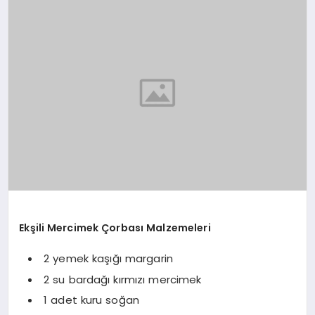
YAŞAM
YEMEK
KIMDIR?
HESAPLAMALAR
Ekşili Mercimek Çorbası Malzemeleri
 2 yemek kaşığı margarin
 2 su bardağı kırmızı mercimek
 1 adet kuru soğan