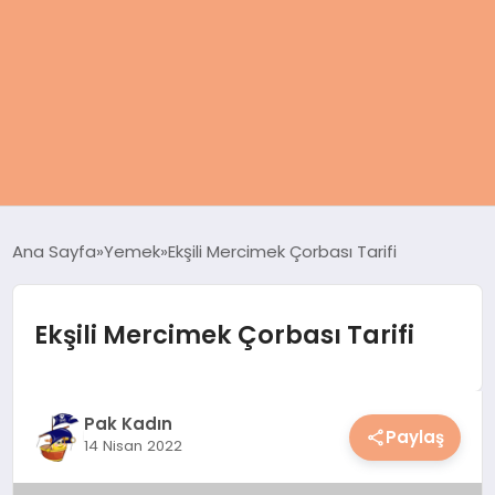
ANASAYFA
Ana Sayfa
Yemek
Ekşili Mercimek Çorbası Tarifi
KADIN
Ekşili Mercimek Çorbası Tarifi
SAĞLIK
MAGAZIN
Pak Kadın
Paylaş
14 Nisan 2022
SPOR & FITNESS