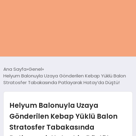
ANASAYFA
Ana Sayfa
Genel
Helyum Balonuyla Uzaya Gönderilen Kebap Yüklü Balon
KADIN
Stratosfer Tabakasında Patlayarak Hatay’da Düştü!
SAĞLIK
Helyum Balonuyla Uzaya
MAGAZIN
Gönderilen Kebap Yüklü Balon
Stratosfer Tabakasında
SPOR & FITNESS