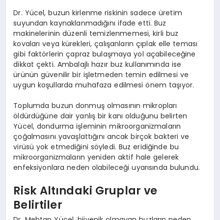
Dr. Yücel, buzun kirlenme riskinin sadece üretim
suyundan kaynaklanmadığını ifade etti. Buz
makinelerinin düzenli temizlenmemesi, kirli buz
kovaları veya kürekleri, çalışanların çıplak elle teması
gibi faktörlerin çapraz bulaşmaya yol açabileceğine
dikkat çekti. Ambalajlı hazır buz kullanımında ise
ürünün güvenilir bir işletmeden temin edilmesi ve
uygun koşullarda muhafaza edilmesi önem taşıyor.
Toplumda buzun donmuş olmasının mikropları
öldürdüğüne dair yanlış bir kanı olduğunu belirten
Yücel, dondurma işleminin mikroorganizmaların
çoğalmasını yavaşlattığını ancak birçok bakteri ve
virüsü yok etmediğini söyledi. Buz eridiğinde bu
mikroorganizmaların yeniden aktif hale gelerek
enfeksiyonlara neden olabileceği uyarısında bulundu.
Risk Altındaki Gruplar ve
Belirtiler
Dr. Mehtap Yücel, hijyenik olmayan buzların neden