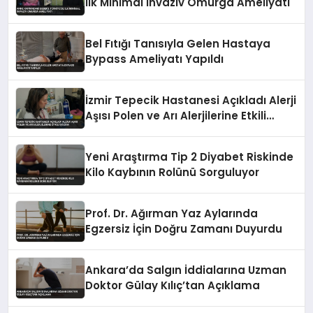
İlk Minimal İnvaziv Omurga Ameliyatı
Bel Fıtığı Tanısıyla Gelen Hastaya
Bypass Ameliyatı Yapıldı
İzmir Tepecik Hastanesi Açıkladı Alerji
Aşısı Polen ve Arı Alerjilerine Etkili
Çözüm
Yeni Araştırma Tip 2 Diyabet Riskinde
Kilo Kaybının Rolünü Sorguluyor
Prof. Dr. Ağırman Yaz Aylarında
Egzersiz İçin Doğru Zamanı Duyurdu
Ankara’da Salgın İddialarına Uzman
Doktor Gülay Kılıç’tan Açıklama