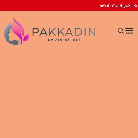
Fatih’te Bıçaklı Kavga 