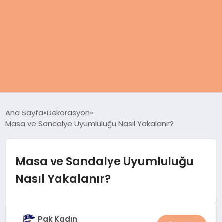
ANASAYFA
Ana Sayfa
Dekorasyon
Masa ve Sandalye Uyumluluğu Nasıl Yakalanır?
KADIN
SAĞLIK
Masa ve Sandalye Uyumluluğu
Nasıl Yakalanır?
MAGAZIN
SPOR & FITNESS
Pak Kadın