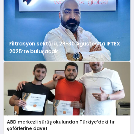
Filtrasyon sektörü, 28-30 Ağustos’ta IFTEX
2025’te buluşacak
ABD merkezli sürüş okulundan Türkiye’deki tır
şoförlerine davet