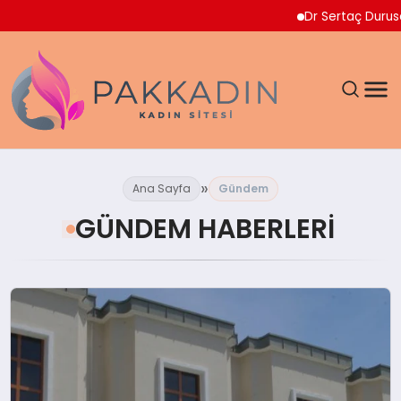
Dr Sertaç Durusoy Multiple Myel
ANASAYFA
Ana Sayfa
Gündem
KADIN
GÜNDEM HABERLERI
SAĞLIK
MAGAZIN
SPOR & FITNESS