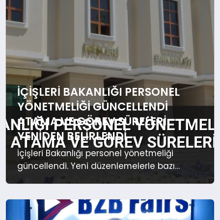
YAŞAM
YEMEK
KIMDIR?
HESAPLAMALAR
İÇIŞLERI BAKANLIĞI PERSONEL
YÖNETMELIĞI GÜNCELLENDI
ATAMA VE GÖREV SÜRELERI
YENIDEN BELIRLENDI
İçişleri Bakanlığı personel yönetmeliği
güncellendi. Yeni düzenlemelerle bazı
kadrolara kurum içi atama zorunluluğu
getirilirken, görev süreleri ve sınavlara
katılım şartları yeniden belirlendi.