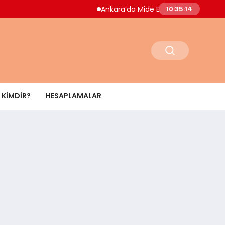
Ankara’da Mide Bulantısı Salgını Paniği Doktord
10:35:15
KIMDIR?
HESAPLAMALAR