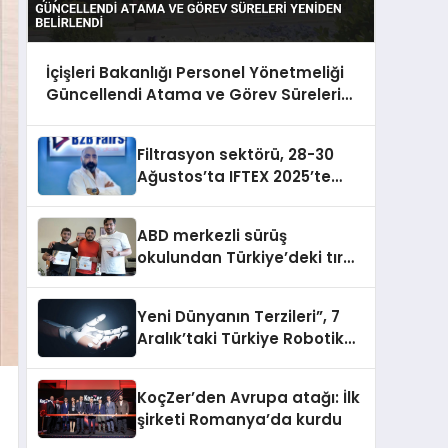
İçişleri Bakanlığı Personel Yönetmeliği
Güncellendi Atama ve Görev Süreleri
Yeniden Belirlendi
Filtrasyon sektörü, 28-30
Ağustos’ta IFTEX 2025’te
buluşacak
ABD merkezli sürüş
okulundan Türkiye’deki tır
şoförlerine davet
Yeni Dünyanın Terzileri”, 7
Aralık’taki Türkiye Robotik
ve Otomasyon Zirvesi’nde,
üçüncü kez bir araya geliyor
KoçZer’den Avrupa atağı: İlk
şirketi Romanya’da kurdu