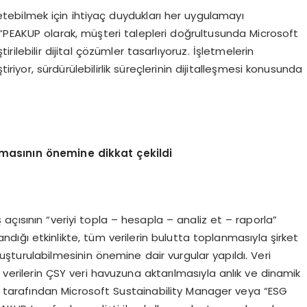
etebilmek için ihtiyaç duydukları her uygulamayı
, “PEAKUP olarak, müşteri talepleri doğrultusunda Microsoft
tirilebilir dijital çözümler tasarlıyoruz. İşletmelerin
tiriyor, sürdürülebilirlik süreçlerinin dijitalleşmesi konusunda
ulmasının
ö
nemine dikkat çekildi
ş açısının “veriyi topla – hesapla – analiz et – raporla”
ığı etkinlikte, tüm verilerin bulutta toplanmasıyla şirket
luşturulabilmesinin önemine dair vurgular yapıldı. Veri
erilerin ÇSY veri havuzuna aktarılmasıyla anlık ve dinamik
P tarafından Microsoft Sustainability Manager veya “ESG