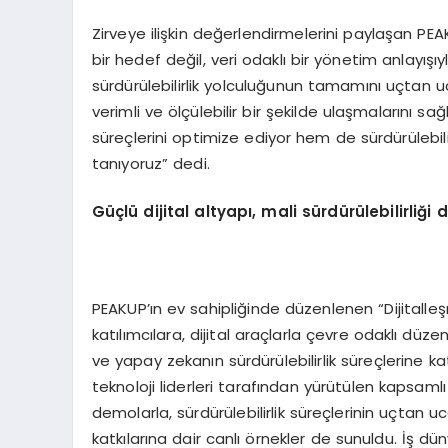
Zirveye ilişkin değerlendirmelerini paylaşan PEA
bir hedef değil, veri odaklı bir yönetim anlayışı
sürdürülebilirlik yolculuğunun tamamını uçtan uc
verimli ve ölçülebilir bir şekilde ulaşmalarını sa
süreçlerini optimize ediyor hem de sürdürülebili
tanıyoruz” dedi.
Güçlü dijital altyapı, mali sürdürülebilirliği
PEAKUP’ın ev sahipliğinde düzenlenen “Dijitalleşme
katılımcılara, dijital araçlarla çevre odaklı d
ve yapay zekanın sürdürülebilirlik süreçlerine katk
teknoloji liderleri tarafından yürütülen kapsaml
demolarla, sürdürülebilirlik süreçlerinin uçtan 
katkılarına dair canlı örnekler de sunuldu. İş dü