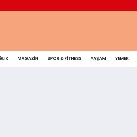
ĞLIK
MAGAZIN
SPOR & FITNESS
YAŞAM
YEMEK