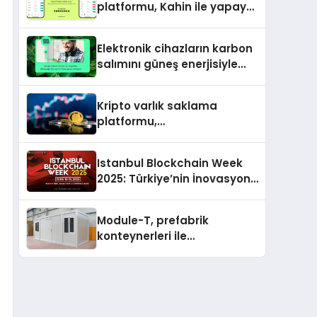
platformu, Kahin ile yapay
zeka ve blokzinciri
ekosistemini birleştiriyor
Elektronik cihazların karbon
salımını güneş enerjisiyle
nötrleyen Greenzy, İşCep
uygulamasına eklendi!
Kripto varlık saklama
platformu,
memecoin’lerdeki son
trendi değerlendirdi
Istanbul Blockchain Week
2025: Türkiye’nin İnovasyon
Merkezi Web3’ün Geleceğine
Ev Sahipliği Yapacak
Module-T, prefabrik
konteynerleri ile
şantiyelerde hız ve
verimliliğin adresi oldu