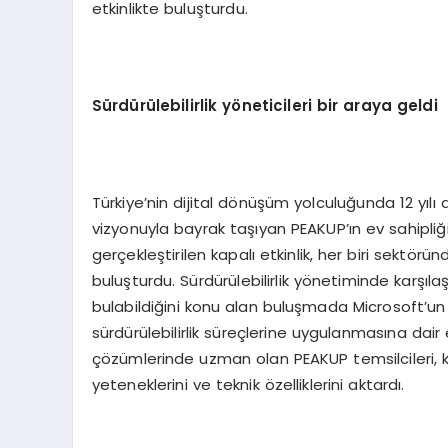
etkinlikte buluşturdu.
Sürdürülebilirlik y
ö
neticileri bir araya geldi
Türkiye’nin dijital dönüşüm yolculuğunda 12 yıl
vizyonuyla bayrak taşıyan PEAKUP’ın ev sahipliğ
gerçekleştirilen kapalı etkinlik, her biri sektöründe
buluşturdu. Sürdürülebilirlik yönetiminde karşılaş
bulabildiğini konu alan buluşmada Microsoft’un
sürdürülebilirlik süreçlerine uygulanmasına dair e
çözümlerinde uzman olan PEAKUP temsilcileri, ka
yeteneklerini ve teknik özelliklerini aktardı.