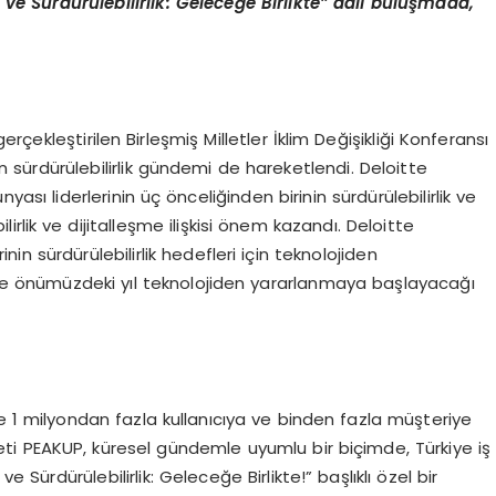
 ve Sürdürülebilirlik: Geleceğe Birlikte” adlı buluşmada,
çekleştirilen Birleşmiş Milletler İklim Değişikliği Konferansı
sürdürülebilirlik gündemi de hareketlendi. Deloitte
yası liderlerinin üç önceliğinden birinin sürdürülebilirlik ve
lirlik ve dijitalleşme ilişkisi önem kazandı. Deloitte
inin sürdürülebilirlik hedefleri için teknolojiden
 ise önümüzdeki yıl teknolojiden yararlanmaya başlayacağı
 1 milyondan fazla kullanıcıya ve binden fazla müşteriye
keti PEAKUP, küresel gündemle uyumlu bir biçimde, Türkiye iş
e Sürdürülebilirlik: Geleceğe Birlikte!” başlıklı özel bir