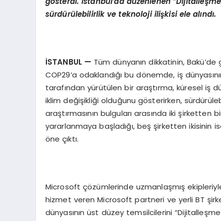
g
ö
sterdi. İstanbul
’
da d
üzenlenen
“
Dijitalleşme
sürdürülebilirlik ve teknoloji ilişkisi ele alındı.
İSTANBUL
—
Tüm dünyanın dikkatinin, Bakü’de ger
COP29’a odaklandığı bu dönemde, iş dünyasının 
tarafından yürütülen bir araştırma, küresel iş dün
iklim değişikliği olduğunu gösterirken, sürdürülebi
araştırmasının bulguları arasında iki şirketten bir
yararlanmaya başladığı, beş şirketten ikisinin
öne çıktı.
Microsoft çözümlerinde uzmanlaşmış ekipleriyle
hizmet veren Microsoft partneri ve yerli BT şir
dünyasının üst düzey temsilcilerini “Dijitalleşme v