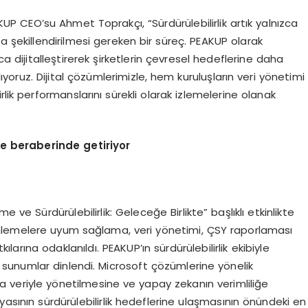
KUP CEO’su Ahmet Toprakçı, “Sürdürülebilirlik artık yalnızca
yla şekillendirilmesi gereken bir süreç. PEAKUP olarak
a dijitalleştirerek şirketlerin çevresel hedeflerine daha
ğlıyoruz. Dijital çözümlerimizle, hem kuruluşların veri yönetimi
rlik performanslarını sürekli olarak izlemelerine olanak
 de beraberinde getiriyor
 ve Sürdürülebilirlik: Geleceğe Birlikte” başlıklı etkinlikte
üzenlemelere uyum sağlama, veri yönetimi, ÇSY raporlaması
ılarına odaklanıldı. PEAKUP’ın sürdürülebilirlik ekibiyle
ı sunumlar dinlendi. Microsoft çözümlerine yönelik
uca veriyle yönetilmesine ve yapay zekanın verimliliğe
nyasının sürdürülebilirlik hedeflerine ulaşmasının önündeki en