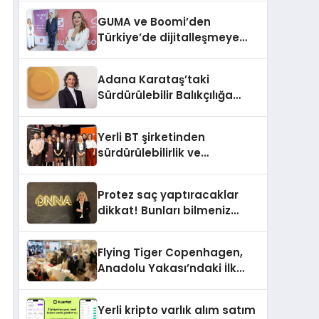
GUMA ve Boomi’den
Türkiye’de dijitalleşmeye
yön verecek stratejik
ortaklık
Adana Karataş’taki
Sürdürülebilir Balıkçılığa
Destek Projesi ilk yılını
tamamladı
Yerli BT şirketinden
sürdürülebilirlik ve
dijitalleşme odaklı özel
etkinlik
Protez saç yaptıracaklar
dikkat! Bunları bilmeniz
gerekebilir
Flying Tiger Copenhagen,
Anadolu Yakası’ndaki İlk
Mağazasını Açtı
Yerli kripto varlık alım satım