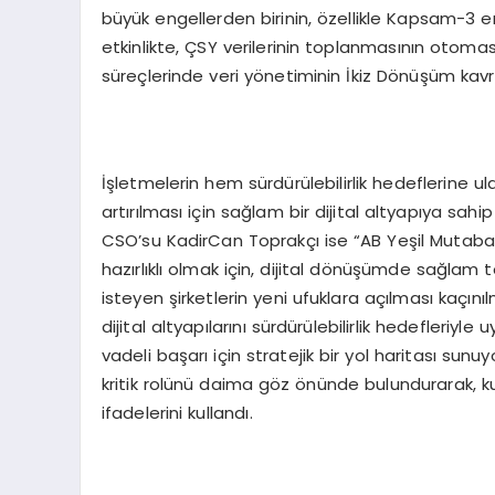
büyük engellerden birinin, özellikle Kapsam-3 e
etkinlikte, ÇSY verilerinin toplanmasının otomas
süreçlerinde veri yönetiminin İkiz Dönüşüm ka
İşletmelerin hem sürdürülebilirlik hedeflerine u
artırılması için sağlam bir dijital altyapıya sa
CSO’su KadirCan Toprakçı ise “AB Yeşil Mutaba
hazırlıklı olmak için, dijital dönüşümde sağl
isteyen şirketlerin yeni ufuklara açılması kaçın
dijital altyapılarını sürdürülebilirlik hedefleriyle
vadeli başarı için stratejik bir yol haritası sun
kritik rolünü daima göz önünde bulundurarak, k
ifadelerini kullandı.