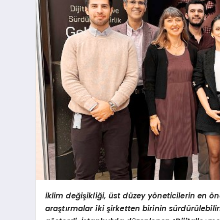
İklim değişikliği, ü
st d
üzey y
ö
neticilerin en
ö
n
araştırmalar iki şirketten birinin sürdürülebil