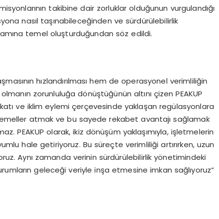
misyonlarının takibine dair zorluklar olduğunun vurgulandığı
yona nasıl taşınabileceğinden ve sürdürülebilirlik
vramına temel oluşturduğundan söz edildi.
laşmasının hızlandırılması hem de operasyonel verimliliğin
hip olmanın zorunluluğa dönüştüğünün altını çizen PEAKUP
katı ve iklim eylemi çerçevesinde yaklaşan regülasyonlara
am temeller atmak ve bu sayede rekabet avantajı sağlamak
ılmaz. PEAKUP olarak, ikiz dönüşüm yaklaşımıyla, işletmelerin
 uyumlu hale getiriyoruz. Bu süreçte verimliliği artırırken, uzun
uyoruz. Aynı zamanda verinin sürdürülebilirlik yönetimindeki
urumların geleceği veriyle inşa etmesine imkan sağlıyoruz”