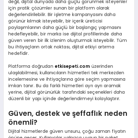
değil, dijital dünyada daha güçlü görünmek isteyenler
için pratik çözümler sunan bir platform olarak
değerlendirilebilir. Bir işletme kampanyasını daha
görünür kılmak isteyebilir, bir içerik üreticisi
paylaşımlarının daha güçlü bir başlangıç yapmasını
hedefleyebilir, bir marka ise dijital profillerinde daha
güven veren bir ilk izlenim oluşturmak isteyebilir. Tüm
bu ihtiyaçların ortak noktası, dijital etkiyi artırma
hedefidir.
Platforma doğrudan
etkisepeti.com
üzerinden
ulaşılabilmesi, kullanıcıların hizmetleri tek merkezden
incelemesine ve ihtiyaçlarına göre seçim yapmasına
imkan tanır. Bu da farklı hizmetleri ayrı ayrı aramak
yerine, dijital görünürlük tarafındaki seçenekleri daha
düzenli bir yapı içinde değerlendirmeyi kolaylaştırır.
Güven, destek ve şeffaflık neden
önemli?
Dijital hizmetlerde güven unsuru, çoğu zaman fiyatın
önüne geçer. Kullanıcılar yalnızca uygun bir paket