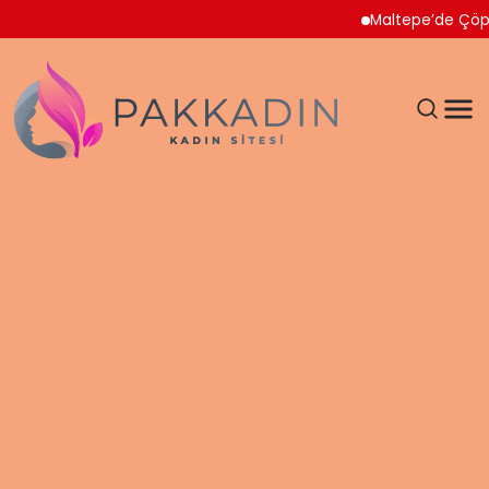
Maltepe’de Çöp Ev Temizl