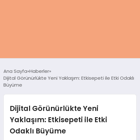
ANASAYFA
Ana Sayfa
Haberler
Dijital Görünürlükte Yeni Yaklaşım: Etkisepeti ile Etki Odaklı
KADIN
Büyüme
SAĞLIK
Dijital Görünürlükte Yeni
MAGAZIN
Yaklaşım: Etkisepeti ile Etki
Odaklı Büyüme
SPOR & FITNESS