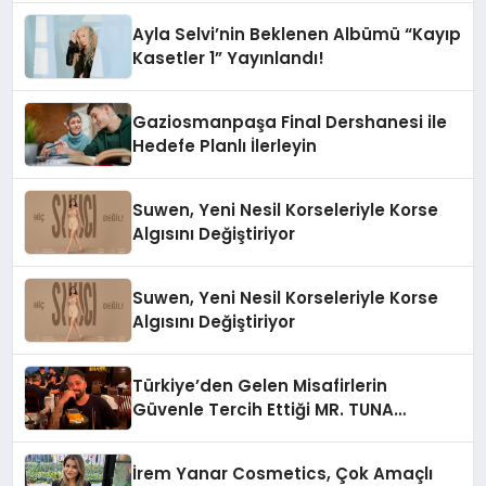
Ayla Selvi’nin Beklenen Albümü “Kayıp
Kasetler 1” Yayınlandı!
Gaziosmanpaşa Final Dershanesi ile
Hedefe Planlı İlerleyin
Suwen, Yeni Nesil Korseleriyle Korse
Algısını Değiştiriyor
Suwen, Yeni Nesil Korseleriyle Korse
Algısını Değiştiriyor
Türkiye’den Gelen Misafirlerin
Güvenle Tercih Ettiği MR. TUNA
Restaurant Uluslararası Başarısıyla
Dikkat Çekiyor
İrem Yanar Cosmetics, Çok Amaçlı