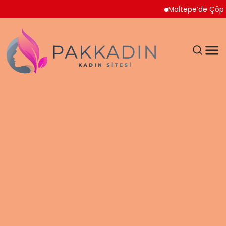
Maltepe’de Çöp Ev Temi