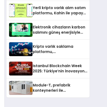
Yerli kripto varlık alım satım
platformu, Kahin ile yapay
zeka ve blokzinciri
ekosistemini birleştiriyor
Elektronik cihazların karbon
salımını güneş enerjisiyle
nötrleyen Greenzy, İşCep
uygulamasına eklendi!
Kripto varlık saklama
platformu,
memecoin’lerdeki son
trendi değerlendirdi
Istanbul Blockchain Week
2025: Türkiye’nin İnovasyon
Merkezi Web3’ün Geleceğine
Ev Sahipliği Yapacak
Module-T, prefabrik
konteynerleri ile
şantiyelerde hız ve
verimliliğin adresi oldu