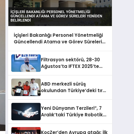
İçişleri Bakanlığı Personel Yönetmeliği
Güncellendi Atama ve Görev Süreleri
Yeniden Belirlendi
Filtrasyon sektörü, 28-30
Ağustos’ta IFTEX 2025’te
buluşacak
ABD merkezli sürüş
okulundan Türkiye’deki tır
şoförlerine davet
Yeni Dünyanın Terzileri”, 7
Aralık’taki Türkiye Robotik
ve Otomasyon Zirvesi’nde,
üçüncü kez bir araya geliyor
KoçZer’den Avrupa atağı: İlk