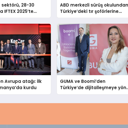
n sektörü, 28-30
ABD merkezli sürüş okulunda
a IFTEX 2025’te
Türkiye’deki tır şoförlerine
k
davet
n Avrupa atağı: İlk
GUMA ve Boomi’den
Romanya’da kurdu
Türkiye’de dijitalleşmeye yön
verecek stratejik ortaklık