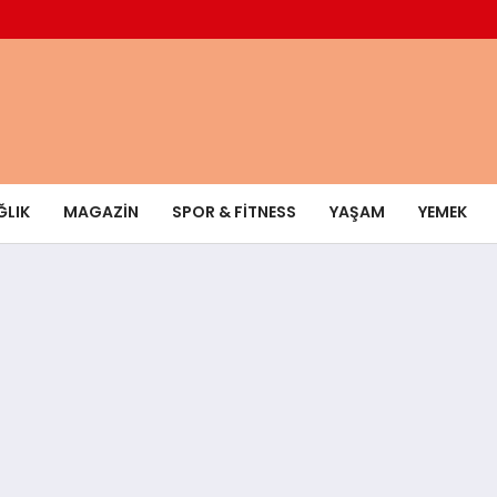
ĞLIK
MAGAZIN
SPOR & FITNESS
YAŞAM
YEMEK