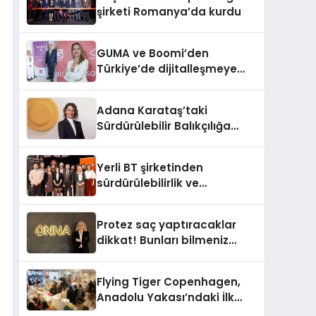
şirketi Romanya’da kurdu
GUMA ve Boomi’den
Türkiye’de dijitalleşmeye
yön verecek stratejik
ortaklık
Adana Karataş’taki
Sürdürülebilir Balıkçılığa
Destek Projesi ilk yılını
tamamladı
Yerli BT şirketinden
sürdürülebilirlik ve
dijitalleşme odaklı özel
etkinlik
Protez saç yaptıracaklar
dikkat! Bunları bilmeniz
gerekebilir
Flying Tiger Copenhagen,
Anadolu Yakası’ndaki İlk
Mağazasını Açtı