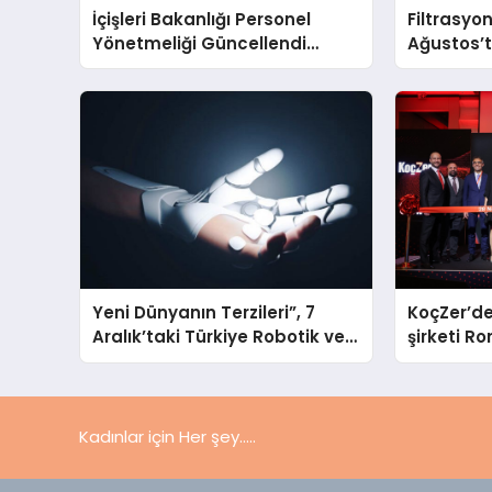
İçişleri Bakanlığı Personel
Filtrasyo
Yönetmeliği Güncellendi
Ağustos’t
Atama ve Görev Süreleri
buluşaca
Yeniden Belirlendi
Yeni Dünyanın Terzileri”, 7
KoçZer’de
Aralık’taki Türkiye Robotik ve
şirketi 
Otomasyon Zirvesi’nde,
üçüncü kez bir araya geliyor
Kadınlar için Her şey.....