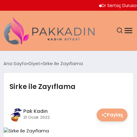
Dr Sertaç Durusoy Multi
ANASAYFA
Ana Sayfa
Diyet
Sirke ile Zayıflama
KADIN
Sirke ile Zayıflama
SAĞLIK
MAGAZIN
Pak Kadın
Paylaş
31 Ocak 2022
SPOR & FITNESS