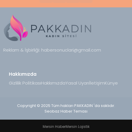
Reklam & İşbirliği:
habersonuclari@gmail.com
Hakkımızda
Gizlilik Politikası
Hakkımızda
Yasal Uyarı
İletişim
Künye
Copyright © 2025 Tüm hakları PAKKADIN 'da saklıdır.
Seobaz Haber Teması
Mersin Haber
Mersin Lojistik