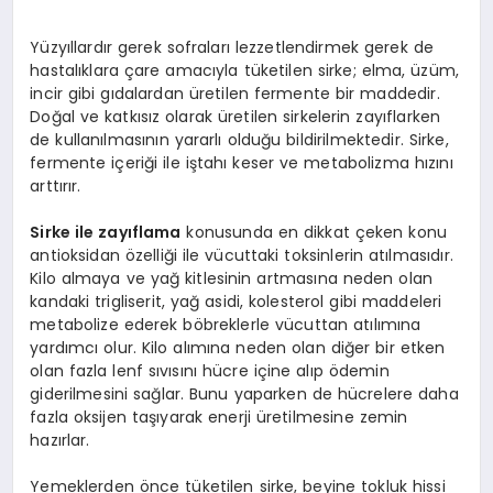
YAŞAM
Yüzyıllardır gerek sofraları lezzetlendirmek gerek de
YEMEK
hastalıklara çare amacıyla tüketilen sirke; elma, üzüm,
incir gibi gıdalardan üretilen fermente bir maddedir.
Doğal ve katkısız olarak üretilen sirkelerin zayıflarken
KIMDIR?
de kullanılmasının yararlı olduğu bildirilmektedir. Sirke,
fermente içeriği ile iştahı keser ve metabolizma hızını
HESAPLAMALAR
arttırır.
Sirke ile zayıflama
konusunda en dikkat çeken konu
antioksidan özelliği ile vücuttaki toksinlerin atılmasıdır.
Kilo almaya ve yağ kitlesinin artmasına neden olan
kandaki trigliserit, yağ asidi, kolesterol gibi maddeleri
metabolize ederek böbreklerle vücuttan atılımına
yardımcı olur. Kilo alımına neden olan diğer bir etken
olan fazla lenf sıvısını hücre içine alıp ödemin
giderilmesini sağlar. Bunu yaparken de hücrelere daha
fazla oksijen taşıyarak enerji üretilmesine zemin
hazırlar.
Yemeklerden önce tüketilen sirke, beyine tokluk hissi