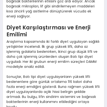
bağırsak bakterilerinin etkisini göz ardı ediyor. Ancak
bağırsak mikropları, lif gibi sindirilemeyen maddeleri
kısa zincirli yağ asitlerine dönüştürerek vücuda ek
enerji sağlıyor.
Diyet Karşılaştırması ve Enerji
Emilimi
Araştırma kapsamında iki farklı diyet uygulayan sağlıklı
yetişkinler incelendi. İlk grup yüksek lifli, daha az
işlenmiş gıdalarla beslenirken, ikinci grup düşük lifli ve
daha çok işlenmiş ürünlerden oluşan Batı tipi diyet
uyguladı. Her iki grubun enerji emilim süreçleri DAMM
modeliyle analiz edildi.
Sonuçlar, Batı tipi diyet uygulayanların yüksek lifli
beslenenlere göre günlük ortalama 116 kalori daha
fazla enerji emdiğini gösterdi. Buna rağmen yüksek lifli
diyet uygulayanlarda açlık hissi belirgin şekilde
artmadı. Bu bulgu, lifin sindirim sistemini ve bağırsak
bakterilerinin enerji kullanımını etkilediğini ortaya
koydu.