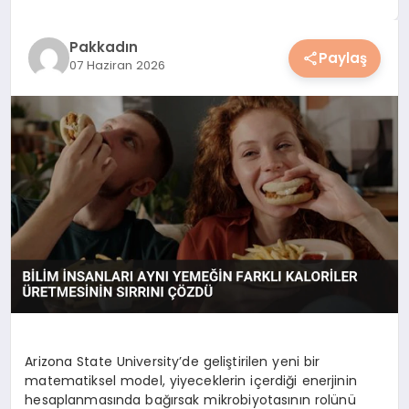
YAŞAM
Pakkadın
Paylaş
07 Haziran 2026
YEMEK
KIMDIR?
HESAPLAMALAR
Arizona State University’de geliştirilen yeni bir
matematiksel model, yiyeceklerin içerdiği enerjinin
hesaplanmasında bağırsak mikrobiyotasının rolünü