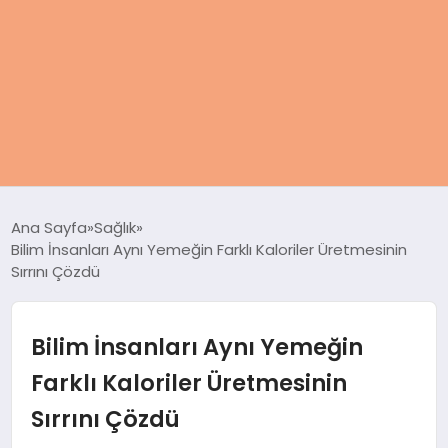
ANASAYFA
Ana Sayfa
Sağlık
Bilim İnsanları Aynı Yemeğin Farklı Kaloriler Üretmesinin
KADIN
Sırrını Çözdü
SAĞLIK
Bilim İnsanları Aynı Yemeğin
MAGAZIN
Farklı Kaloriler Üretmesinin
Sırrını Çözdü
SPOR & FITNESS