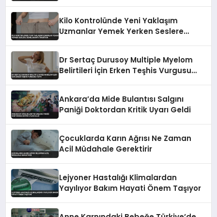
Kilo Kontrolünde Yeni Yaklaşım
Uzmanlar Yemek Yerken Seslere
Odaklanmayı Öneriyor
Dr Sertaç Durusoy Multiple Myelom
Belirtileri İçin Erken Teşhis Vurgusu
Yaptı
Ankara’da Mide Bulantısı Salgını
Paniği Doktordan Kritik Uyarı Geldi
Çocuklarda Karın Ağrısı Ne Zaman
Acil Müdahale Gerektirir
Lejyoner Hastalığı Klimalardan
Yayılıyor Bakım Hayati Önem Taşıyor
Anne Karnındaki Bebeğe Türkiye’de