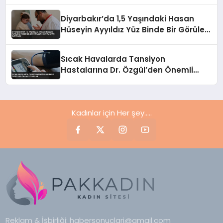
Diyarbakır’da 1,5 Yaşındaki Hasan
Hüseyin Ayyıldız Yüz Binde Bir Görülen
Hastalıktan Kurtuldu
Sıcak Havalarda Tansiyon
Hastalarına Dr. Özgül’den Önemli
Uyarılar
Kadınlar için Her şey.....
Reklam & İşbirliği:
habersonuclari@gmail.com