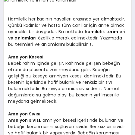
YAŞAM
Hamilelik her kadının hayalleri arasında yer almaktadır.
YEMEK
Çünkü kadınlar ve hatta tüm canlılar için anne olmak
ayrıcalıklı bir duygudur. Bu noktada
hamilelik terimleri
ve anlamları
özellikle merak edilmektedir. Yazımızda
KIMDIR?
bu terimleri ve anlamlarını bulabilirsiniz.
HESAPLAMALAR
Amniyon Kesesi
Bebek rahim içinde gelişir. Rahimde gelişen bebeğin
etrafında plasenta zarı meydana gelir. Bebeğin
geliştiği bu keseye amniyon kesesi denilmektedir. Bu
kesenin içerisinde hafif bulanık ve renksiz bir sıvı
bulunmaktadır. Bu sıvıya amnios sıvısı denir. Normal
doğumlarda su gelme olayı bu kesenin yırtılması ile
meydana gelmektedir.
Amniyon Sıvısı
Amniyon sıvısı
, amniyon kesesi içerisinde bulunan ve
bebeğin korunmasını sağlayan sıvıdır. Renksiz bir sıvıdır
ve hafif bulanık bir yapısı vardır. Bebeğin korunması