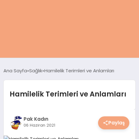
ANASAYFA
Ana Sayfa
Sağlık
Hamilelik Terimleri ve Anlamları
KADIN
Hamilelik Terimleri ve Anlamları
SAĞLIK
MAGAZIN
Pak Kadın
Paylaş
06 Haziran 2021
SPOR & FITNESS