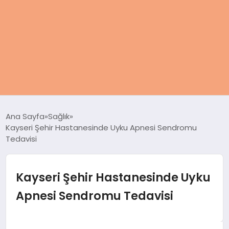
ANASAYFA
Ana Sayfa
Sağlık
Kayseri Şehir Hastanesinde Uyku Apnesi Sendromu
KADIN
Tedavisi
SAĞLIK
Kayseri Şehir Hastanesinde Uyku
MAGAZIN
Apnesi Sendromu Tedavisi
SPOR & FITNESS