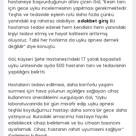
hastaneye başvurduğunun altını çizen Göl, “Kesin tanı
için gece uyku incelemesinin yapılması gerekmektedir.
Teşhis ve tedavide eşlerin rolü daha fazla çünkü
yanındaki eşi rahatsız olabiliyor.
odakbet giriş
Biz
hastamızı tedavi ederek hem kendisini hem yanındaki
kişiyi tedavi etmiş ve hayat kalitesini arttırmış
oluyoruz. Tabii her horlama da uyku apnesi demek
değildir” diye konuştu.
Göl, Kayseri Şehir Hastanesi’ndeki 17 yatak kapasiteli
uyku ünitesinde ayda 500 hastanın tanı ve tedavisinin
yapıldığını belirtti.
Hastaların tedavi edilmesi, daha konforlu yaşam
sürmesi için hava yolunun açıklığını sağlayan cihaz
kullanımını önerdiklerini vurgulayan Göl, “Uyku
laboratuvarında bir gün misafir edip uyku apnesi
teşhisi koyduğumuz hastayı daha sonra bir gece daha
yatırıyoruz. Buradaki amacımız hastaya fayda
edebilecek cihazı belirlemek ve bu cihazın basıncını
ayarlamak. Cihaz, hastanın rahat uyumasını sağlıyor”
ifadelerini kullandı.