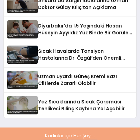
Ankara’da Salgın İddialarına Uzman
Doktor Gülay Kılıç’tan Açıklama
Diyarbakır’da 1,5 Yaşındaki Hasan
Hüseyin Ayyıldız Yüz Binde Bir Görülen
Hastalıktan Kurtuldu
Sıcak Havalarda Tansiyon
Hastalarına Dr. Özgül’den Önemli
Uyarılar
Uzman Uyardı Güneş Kremi Bazı
Ciltlerde Zararlı Olabilir
Yaz Sıcaklarında Sıcak Çarpması
Tehlikesi Bilinç Kaybına Yol Açabilir
Kadınlar için Her şey.....