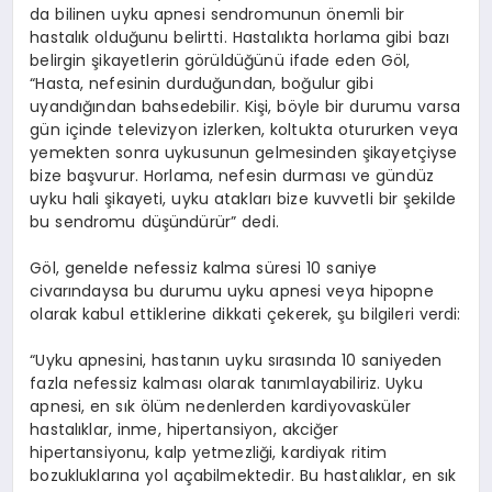
da bilinen uyku apnesi sendromunun önemli bir
hastalık olduğunu belirtti. Hastalıkta horlama gibi bazı
belirgin şikayetlerin görüldüğünü ifade eden Göl,
“Hasta, nefesinin durduğundan, boğulur gibi
uyandığından bahsedebilir. Kişi, böyle bir durumu varsa
gün içinde televizyon izlerken, koltukta otururken veya
yemekten sonra uykusunun gelmesinden şikayetçiyse
bize başvurur. Horlama, nefesin durması ve gündüz
uyku hali şikayeti, uyku atakları bize kuvvetli bir şekilde
bu sendromu düşündürür” dedi.
Göl, genelde nefessiz kalma süresi 10 saniye
civarındaysa bu durumu uyku apnesi veya hipopne
olarak kabul ettiklerine dikkati çekerek, şu bilgileri verdi:
“Uyku apnesini, hastanın uyku sırasında 10 saniyeden
fazla nefessiz kalması olarak tanımlayabiliriz. Uyku
apnesi, en sık ölüm nedenlerden kardiyovasküler
hastalıklar, inme, hipertansiyon, akciğer
hipertansiyonu, kalp yetmezliği, kardiyak ritim
bozukluklarına yol açabilmektedir. Bu hastalıklar, en sık