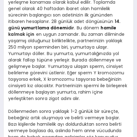
yerleşme kanaması olarak kabul edilir. Toplamda
genel olarak 40 haftadan ibaret olan hamilelik
sürecinin başlangıcı son adetinizin ilk gününden
itibaren hesaplanır. 28 günlük adet döngüsünün
14.
günü
yumurtlama dönemi
dir
. Bu dönem
hamile
kalmak için
en uygun zamandır. Bu zaman diliminde
yaşamış olduğunuz birliktelikte, partnerinizin yaklaşık
250 milyon sperminden biri, yumurtaya ulaşır.
Yumurtayı döller. Bu yumurta, yumurtalığınızda yol
alarak fallop tüpüne yerleşir. Burada döllenmeye ve
gelişmeye başlar. Yumurtaya ulaşan sperm, cinsiyet
belirleme görevini üstlenir. Eğer sperm Y kromozomu
taşıyorsa erkek, X kromozomu taşıyorsa bebeğinizin
cinsiyeti kız olacaktır. Partnerinizin spermi ile birleşerek
döllenmeye başlayan yumurta, rahim içine
yerleştikten sonra zigot adını alır.
Döllenmeden sonra yaklaşık 1-2 günlük bir süreçte,
bebeğiniz artık oluşmaya ve belirti vermeye başlar.
Bazı kişilerde hamilelik ayı doldurduktan sonra belirti
vermeye başlasa da, aslında hem anne vücudunda