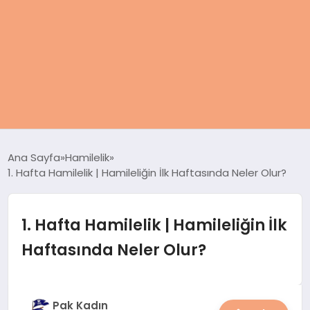
ANASAYFA
Ana Sayfa
Hamilelik
1. Hafta Hamilelik | Hamileliğin İlk Haftasında Neler Olur?
KADIN
SAĞLIK
1. Hafta Hamilelik | Hamileliğin İlk
Haftasında Neler Olur?
MAGAZIN
SPOR & FITNESS
Pak Kadın