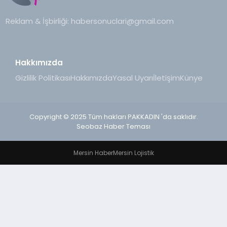
Reklam & İşbirliği:
habersonuclari@gmail.com
Hakkımızda
Gizlilik Politikası
Hakkımızda
Yasal Uyarı
İletişim
Künye
Copyright © 2025 Tüm hakları PAKKADIN 'da saklıdır.
Seobaz Haber Teması
Mersin Haber
Mersin Lojistik