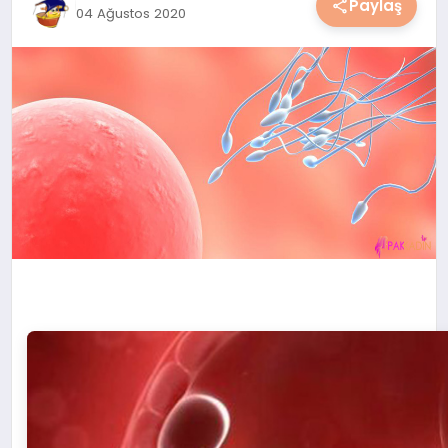
Paylaş
04 Ağustos 2020
YAŞAM
YEMEK
KIMDIR?
HESAPLAMALAR