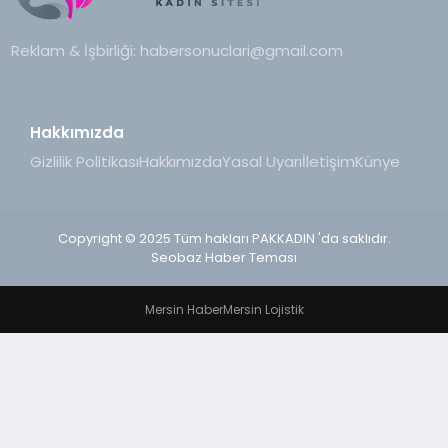
Reklam & İşbirliği:
habersonuclari@gmail.com
Hakkımızda
Gizlilik Politikası
Hakkımızda
Yasal Uyarı
İletişim
Künye
Copyright © 2025 Tüm hakları PAKKADIN 'da saklıdır.
Seobaz Haber Teması
Mersin Haber
Mersin Lojistik