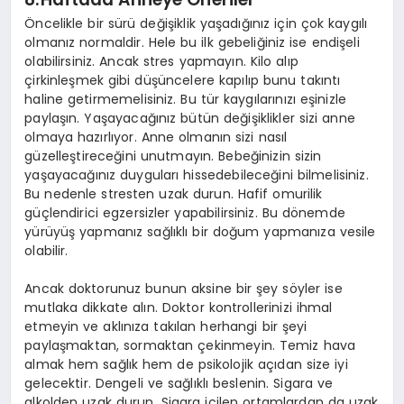
Öncelikle bir sürü değişiklik yaşadığınız için çok kaygılı
olmanız normaldir. Hele bu ilk gebeliğiniz ise endişeli
olabilirsiniz. Ancak stres yapmayın. Kilo alıp
çirkinleşmek gibi düşüncelere kapılıp bunu takıntı
haline getirmemelisiniz. Bu tür kaygılarınızı eşinizle
paylaşın. Yaşayacağınız bütün değişiklikler sizi anne
olmaya hazırlıyor. Anne olmanın sizi nasıl
güzelleştireceğini unutmayın. Bebeğinizin sizin
yaşayacağınız duyguları hissedebileceğini bilmelisiniz.
Bu nedenle stresten uzak durun. Hafif omurilik
güçlendirici egzersizler yapabilirsiniz. Bu dönemde
yürüyüş yapmanız sağlıklı bir doğum yapmanıza vesile
olabilir.
Ancak doktorunuz bunun aksine bir şey söyler ise
mutlaka dikkate alın. Doktor kontrollerinizi ihmal
etmeyin ve aklınıza takılan herhangi bir şeyi
paylaşmaktan, sormaktan çekinmeyin. Temiz hava
almak hem sağlık hem de psikolojik açıdan size iyi
gelecektir. Dengeli ve sağlıklı beslenin. Sigara ve
alkolden uzak durun. Sigara içilen ortamlardan da uzak