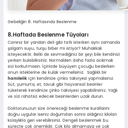
Gebeliğin 8. Haftasında Beslenme
8.Haftada Beslenme Tüyoları
Canınız bir yandan deli gibi tatlı isterken aynı zamanda
şalgam suyu, turşu biber mi istiyor? Muhakkak
isteyecektir. Belki de sevmediğiniz bir şeyi bile kendinizi
yerken bulabilirsiniz. Normalden daha fazla acıkmak
sizi korkutmasın. İçinizde büyüyen çocuğu beslerken
onun isteklerine de kulak vermelisiniz. Sağlıklı bir
hamilelik
için kendinize çinko takviyesi yapmalısınız.
Süt, yumurta, et, tavuk gibi hayvansal besinler
tüketerek kendinize çinko takviyesi yapabilirsiniz. Yağlı
ve sizi rahatsız edecek besinlerden uzak durun.
Doktorunuzun size önereceği beslenme kurallarını
doğru uygular iseniz doğumdan sonra aldığınız kiloları
kolaylıkla geri verebilirsiniz. Dengeli beslenmek bu
süreçte çok önemlidir. Çok kilo almamaya ve çok